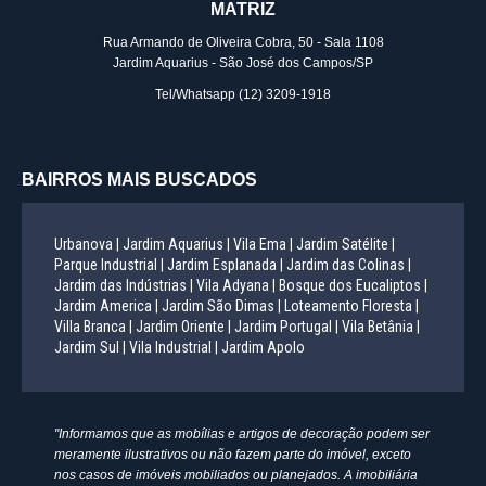
MATRIZ
Rua Armando de Oliveira Cobra, 50 - Sala 1108
Jardim Aquarius - São José dos Campos/SP
Tel/Whatsapp
(12) 3209-1918
BAIRROS MAIS BUSCADOS
Urbanova |
Jardim Aquarius |
Vila Ema |
Jardim Satélite |
Parque Industrial |
Jardim Esplanada |
Jardim das Colinas |
Jardim das Indústrias |
Vila Adyana |
Bosque dos Eucaliptos |
Jardim America |
Jardim São Dimas |
Loteamento Floresta |
Villa Branca |
Jardim Oriente |
Jardim Portugal |
Vila Betânia |
Jardim Sul |
Vila Industrial |
Jardim Apolo
"Informamos que as mobílias e artigos de decoração podem ser
meramente ilustrativos ou não fazem parte do imóvel, exceto
nos casos de imóveis mobiliados ou planejados. A imobiliária