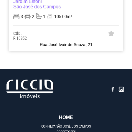
Jardim Estoril
São José dos Campos
3
2
1
105.00m²
CÓD:
RI10852
Rua José Ivair de Souza, 21
HOME
CONHEÇA SÃO JOSÉ DOS CAMPOS