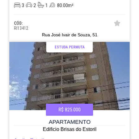
3
2
1
80.00m²
CÓD:
RI13412
Rua José Ivair de Souza, 51
ESTUDA PERMUTA
R$ 825.000
APARTAMENTO
Edificio Brisas do Estoril