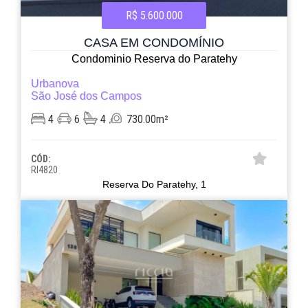
R$ 5.600.000
CASA EM CONDOMÍNIO
Condominio Reserva do Paratehy
Urbanova
São José dos Campos
4
6
4
730.00m²
CÓD:
RI4820
Reserva Do Paratehy, 1