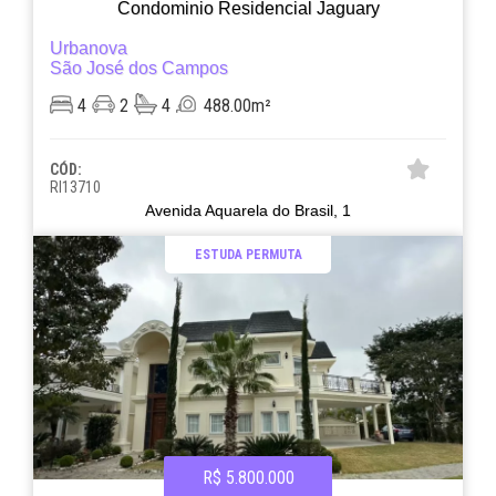
Condominio Residencial Jaguary
Urbanova
São José dos Campos
4
2
4
488.00m²
CÓD:
RI13710
Avenida Aquarela do Brasil, 1
ESTUDA PERMUTA
R$ 5.800.000