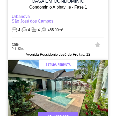
CASA EM CONDOMÍNIO
Condominio Alphaville - Fase 1
Urbanova
São José dos Campos
4
4
4
485.00m²
CÓD:
RI11504
Avenida Possidonio José de Freitas, 12
ESTUDA PERMUTA