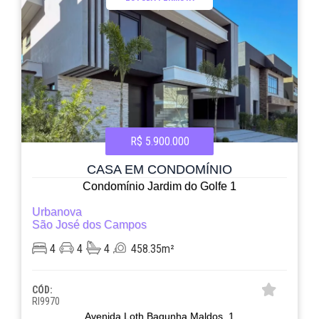
R$ 5.900.000
CASA EM CONDOMÍNIO
Condomínio Jardim do Golfe 1
Urbanova
São José dos Campos
4
4
4
458.35m²
CÓD:
RI9970
Avenida Loth Bagunha Maldos, 1