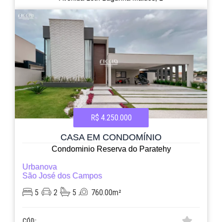
R$ 4.250.000
CASA EM CONDOMÍNIO
Condominio Reserva do Paratehy
Urbanova
São José dos Campos
5
2
5
760.00m²
CÓD: