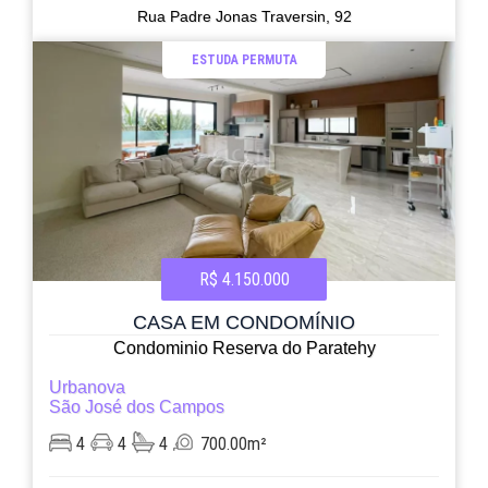
Rua Padre Jonas Traversin, 92
ESTUDA PERMUTA
R$ 4.150.000
CASA EM CONDOMÍNIO
Condominio Reserva do Paratehy
Urbanova
São José dos Campos
4
4
4
700.00m²