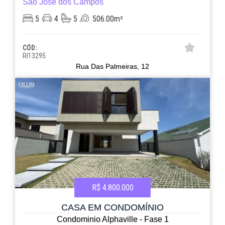
São José dos Campos
5
4
5
506.00m²
CÓD:
RI13295
Rua Das Palmeiras, 12
R$ 4.800.000
CASA EM CONDOMÍNIO
Condominio Alphaville - Fase 1