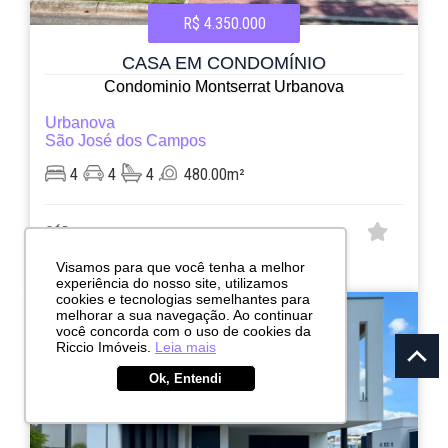
R$ 4.350.000
CASA EM CONDOMÍNIO
Condominio Montserrat Urbanova
Urbanova
São José dos Campos
4
4
4
480.00m²
CÓD:
RI12683
Visamos para que você tenha a melhor
Rua Armando de Souza Guedes, 1
experiência do nosso site, utilizamos
cookies e tecnologias semelhantes para
ESTUDA PERMUTA
melhorar a sua navegação. Ao continuar
você concorda com o uso de cookies da
Riccio Imóveis.
Leia mais
Ok, Entendi