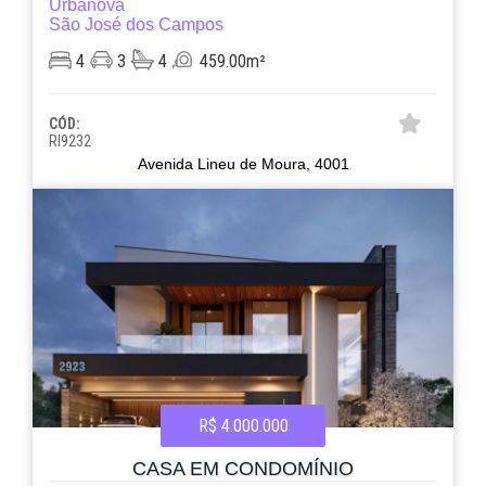
Urbanova
São José dos Campos
4
3
4
459.00m²
CÓD:
RI9232
Avenida Lineu de Moura, 4001
R$ 4.000.000
CASA EM CONDOMÍNIO