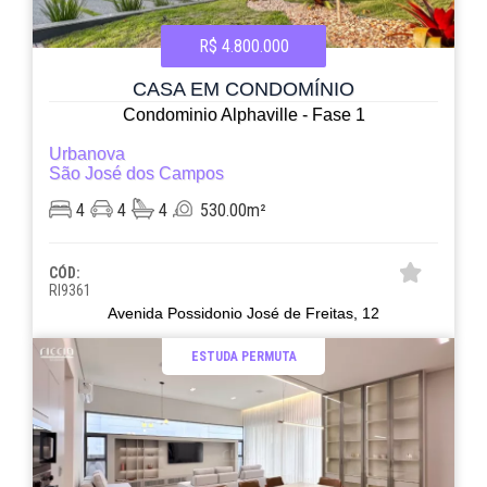
R$ 4.800.000
CASA EM CONDOMÍNIO
Condominio Alphaville - Fase 1
Urbanova
São José dos Campos
4
4
4
530.00m²
CÓD:
RI9361
Avenida Possidonio José de Freitas, 12
ESTUDA PERMUTA