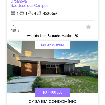
Urbanova
São José dos Campos
4
4
4
450.00m²
CÓD:
RI5318
Avenida Loth Bagunha Maldos, 20
ESTUDA PERMUTA
R$ 4.480.000
CASA EM CONDOMÍNIO