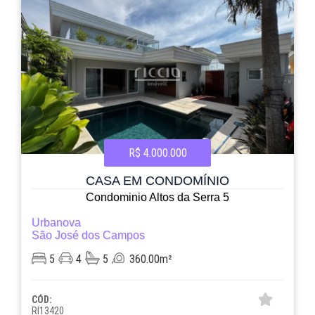
R$ 4.000.000
CASA EM CONDOMÍNIO
Condominio Altos da Serra 5
Urbanova
São José dos Campos
5
4
5
360.00m²
CÓD:
RI13420