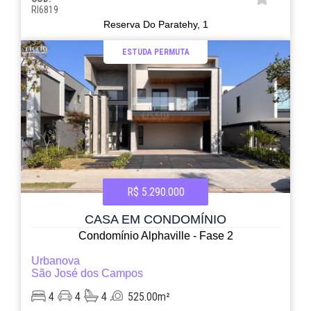
RI6819
Reserva Do Paratehy, 1
ESTUDA PERMUTA
R$ 5.290.000
CASA EM CONDOMÍNIO
Condomínio Alphaville - Fase 2
Urbanova
São José dos Campos
4
4
4
525.00m²