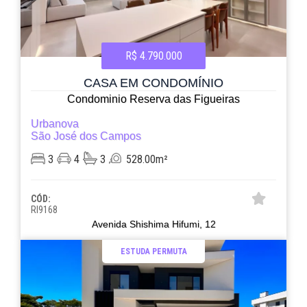
R$ 4.790.000
CASA EM CONDOMÍNIO
Condominio Reserva das Figueiras
Urbanova
São José dos Campos
3
4
3
528.00m²
CÓD:
RI9168
Avenida Shishima Hifumi, 12
ESTUDA PERMUTA