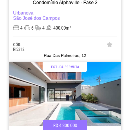
Condomínio Alphaville - Fase 2
Urbanova
São José dos Campos
4
6
4
400.00m²
CÓD:
RI5212
Rua Das Palmeiras, 12
ESTUDA PERMUTA
R$ 4.800.000