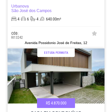
Urbanova
São José dos Campos
4
6
4
640.00m²
CÓD:
RI13242
Avenida Possidonio José de Freitas, 12
ESTUDA PERMUTA
R$ 4.870.000