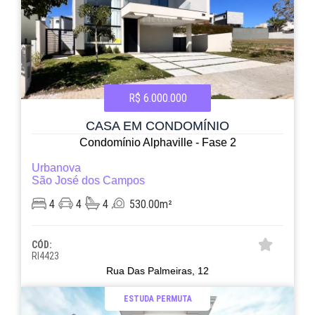
R$ 6.000.000
CASA EM CONDOMÍNIO
Condomínio Alphaville - Fase 2
Urbanova
São José dos Campos
4
4
4
530.00m²
CÓD:
RI4423
Rua Das Palmeiras, 12
ESTUDA PERMUTA