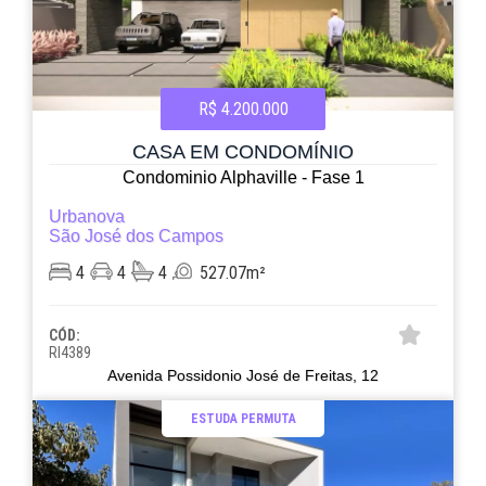
R$ 4.200.000
CASA EM CONDOMÍNIO
Condominio Alphaville - Fase 1
Urbanova
São José dos Campos
4
4
4
527.07m²
CÓD:
RI4389
Avenida Possidonio José de Freitas, 12
ESTUDA PERMUTA