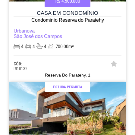
R$ 4.500.000
CASA EM CONDOMÍNIO
Condominio Reserva do Paratehy
Urbanova
São José dos Campos
4
4
4
700.00m²
CÓD:
RI10132
Reserva Do Paratehy, 1
ESTUDA PERMUTA