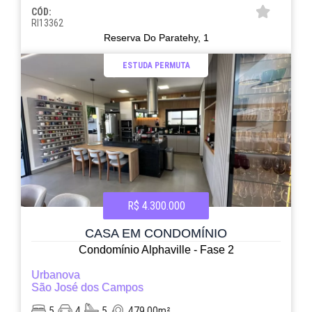
CÓD:
RI13362
Reserva Do Paratehy, 1
ESTUDA PERMUTA
R$ 4.300.000
CASA EM CONDOMÍNIO
Condomínio Alphaville - Fase 2
Urbanova
São José dos Campos
5
4
5
479.00m²