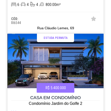
6
4
4
800.00m²
CÓD:
RI6544
Rua Cláudio Lemes, 69
ESTUDA PERMUTA
R$ 5.400.000
CASA EM CONDOMÍNIO
Condomínio Jardim do Golfe 2