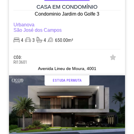
CASA EM CONDOMÍNIO
Condominio Jardim do Golfe 3
Urbanova
São José dos Campos
4
3
4
650.00m²
CÓD:
RI13601
Avenida Lineu de Moura, 4001
ESTUDA PERMUTA