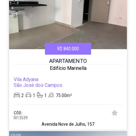
R$ 840.000
APARTAMENTO
Edifício Marinella
Vila Adyana
São José dos Campos
2
1
1
75.00m²
CÓD:
RI13539
Avenida Nove de Julho, 157