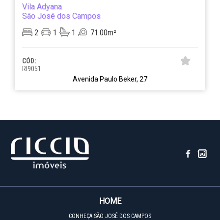
Vila Adyana
São José dos Campos
2
1
1
71.00m²
CÓD:
RI9051
Avenida Paulo Beker, 27
HOME
CONHEÇA SÃO JOSÉ DOS CAMPOS