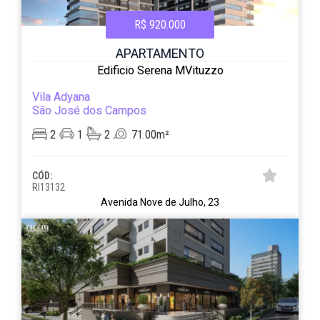
R$ 920.000
APARTAMENTO
Edificio Serena MVituzzo
Vila Adyana
São José dos Campos
2
1
2
71.00m²
CÓD:
RI13132
Avenida Nove de Julho, 23