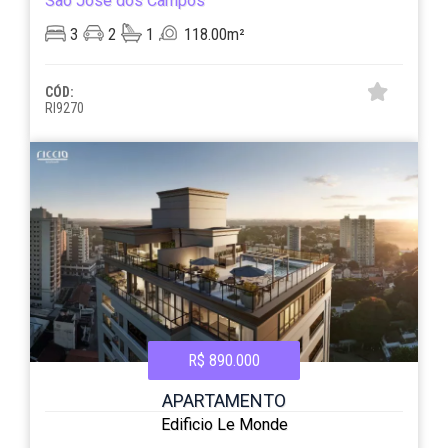
São José dos Campos
3
2
1
118.00m²
CÓD:
RI9270
R$ 890.000
APARTAMENTO
Edificio Le Monde