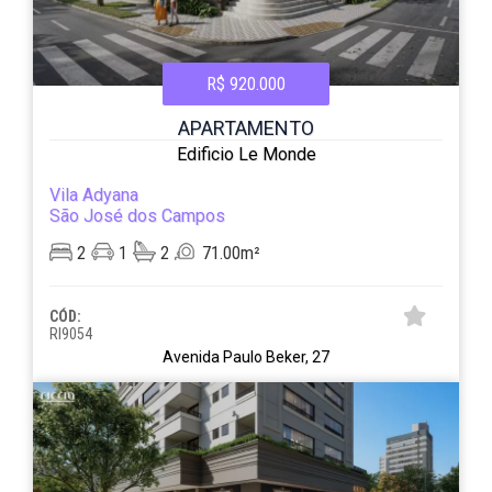
R$ 920.000
APARTAMENTO
Edificio Le Monde
Vila Adyana
São José dos Campos
2
1
2
71.00m²
CÓD:
RI9054
Avenida Paulo Beker, 27