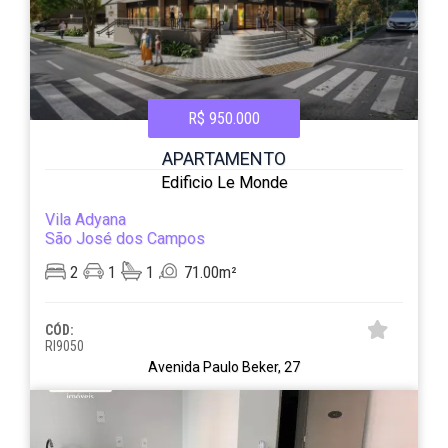
R$ 950.000
APARTAMENTO
Edificio Le Monde
Vila Adyana
São José dos Campos
2
1
1
71.00m²
CÓD:
RI9050
Avenida Paulo Beker, 27