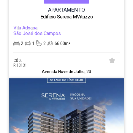
APARTAMENTO
Edificio Serena MVituzzo
Vila Adyana
São José dos Campos
2
1
2
66.00m²
CÓD:
RI13131
Avenida Nove de Julho, 23