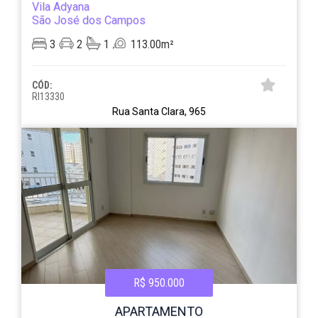
Vila Adyana
São José dos Campos
3
2
1
113.00m²
CÓD:
RI13330
Rua Santa Clara, 965
R$ 950.000
APARTAMENTO