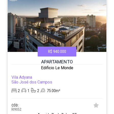
R$ 940.000
APARTAMENTO
Edificio Le Monde
Vila Adyana
São José dos Campos
2
1
2
75.00m²
CÓD:
RI9052