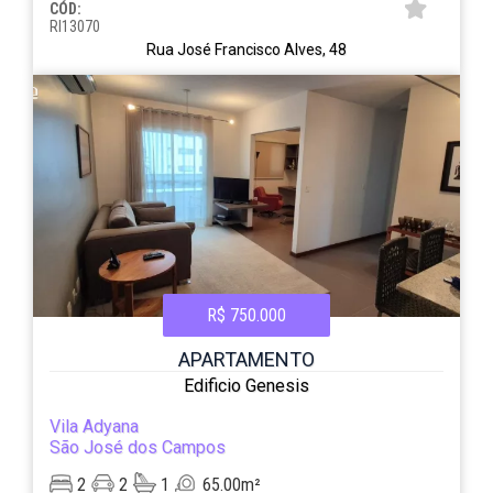
CÓD:
RI13070
Rua José Francisco Alves, 48
R$ 750.000
APARTAMENTO
Edificio Genesis
Vila Adyana
São José dos Campos
2
2
1
65.00m²