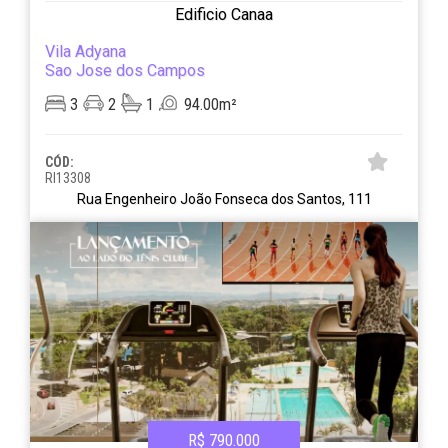
Edificio Canaa
Vila Adyana
Sao Jose dos Campos
3
2
1
94.00m²
CÓD:
RI13308
Rua Engenheiro João Fonseca dos Santos, 111
R$ 790.000