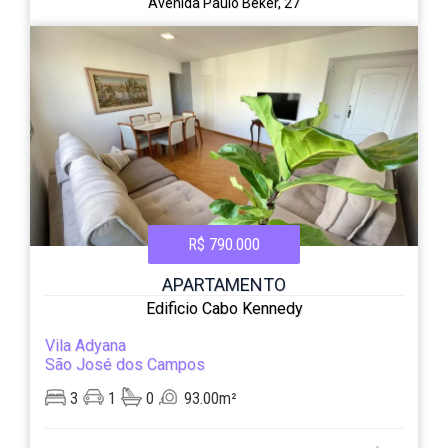
Avenida Paulo Beker, 27
R$ 790.000
APARTAMENTO
Edificio Cabo Kennedy
Vila Adyana
São José dos Campos
3
1
0
93.00m²