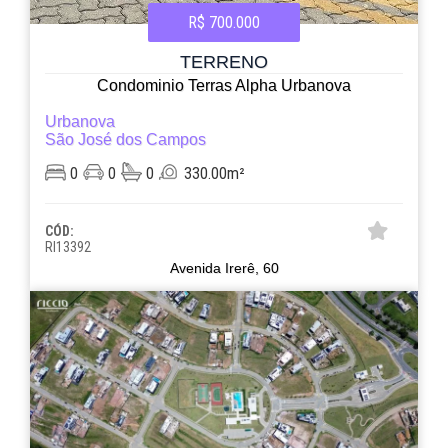
R$ 700.000
TERRENO
Condominio Terras Alpha Urbanova
Urbanova
São José dos Campos
0
0
0
330.00m²
CÓD:
RI13392
Avenida Irerê, 60