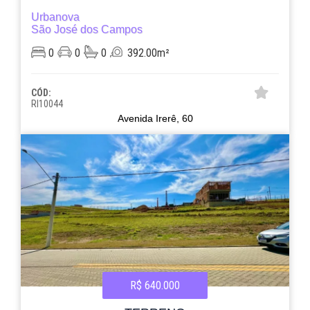
Urbanova
São José dos Campos
0
0
0
392.00m²
CÓD:
RI10044
Avenida Irerê, 60
R$ 640.000