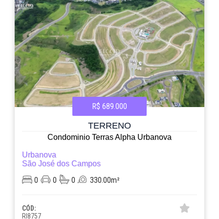
R$ 689.000
TERRENO
Condominio Terras Alpha Urbanova
Urbanova
São José dos Campos
0
0
0
330.00m²
CÓD:
RI8757