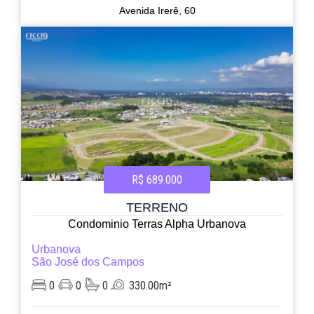
Avenida Irerê, 60
R$ 689.000
TERRENO
Condominio Terras Alpha Urbanova
Urbanova
São José dos Campos
0
0
0
330.00m²