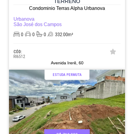
TERRENO
Condominio Terras Alpha Urbanova
Urbanova
São José dos Campos
0
0
0
332.00m²
CÓD:
RI6512
Avenida Irerê, 60
ESTUDA PERMUTA