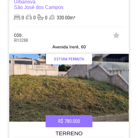
Urbanova
São José dos Campos
0
0
0
330.00m²
CÓD:
RI10288
Avenida Irerê, 60
ESTUDA PERMUTA
R$ 780.000
TERRENO