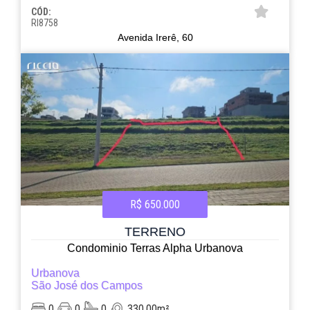
CÓD:
RI8758
Avenida Irerê, 60
R$ 650.000
TERRENO
Condominio Terras Alpha Urbanova
Urbanova
São José dos Campos
0
0
0
330.00m²