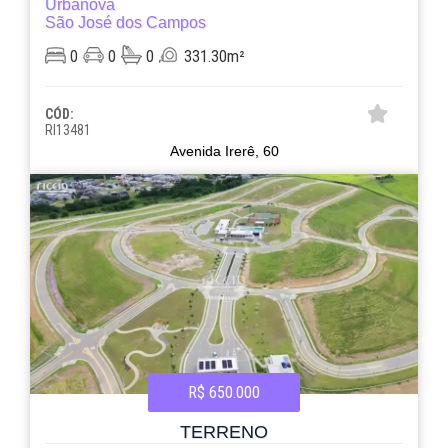
Urbanova
São José dos Campos
0
0
0
331.30m²
CÓD:
RI13481
Avenida Irerê, 60
R$ 650.000
TERRENO