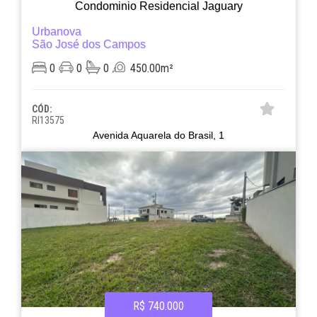
Condominio Residencial Jaguary
Urbanova
São José dos Campos
0
0
0
450.00m²
CÓD:
RI13575
Avenida Aquarela do Brasil, 1
R$ 740.000