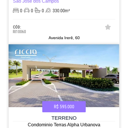
São José dos Campos
0
0
0
330.00m²
CÓD:
RI10060
Avenida Irerê, 60
R$ 595.000
TERRENO
Condominio Terras Alpha Urbanova