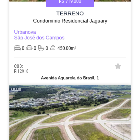
R$ 719.000
TERRENO
Condominio Residencial Jaguary
Urbanova
São José dos Campos
0
0
0
450.00m²
CÓD:
RI12910
Avenida Aquarela do Brasil, 1