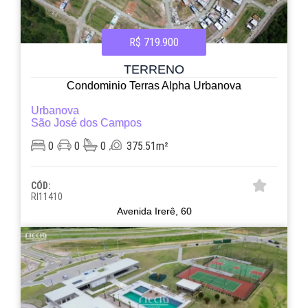
R$ 719.900
TERRENO
Condominio Terras Alpha Urbanova
Urbanova
São José dos Campos
0
0
0
375.51m²
CÓD:
RI11410
Avenida Irerê, 60