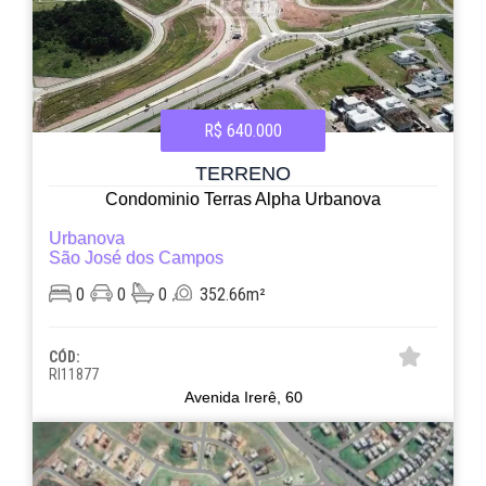
R$ 640.000
TERRENO
Condominio Terras Alpha Urbanova
Urbanova
São José dos Campos
0
0
0
352.66m²
CÓD:
RI11877
Avenida Irerê, 60