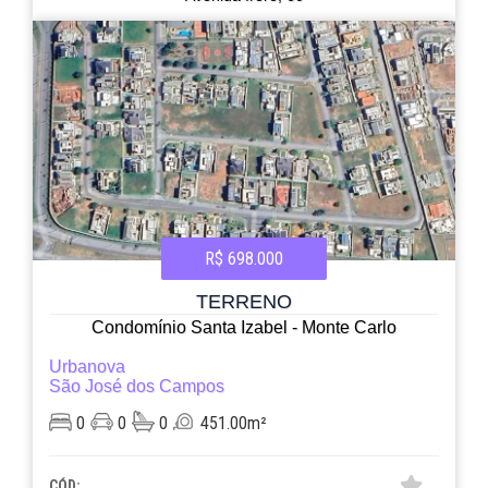
R$ 698.000
TERRENO
Condomínio Santa Izabel - Monte Carlo
Urbanova
São José dos Campos
0
0
0
451.00m²
CÓD: