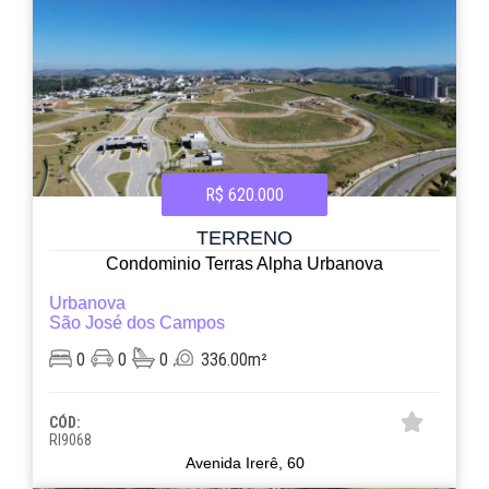
R$ 620.000
TERRENO
Condominio Terras Alpha Urbanova
Urbanova
São José dos Campos
0
0
0
336.00m²
CÓD:
RI9068
Avenida Irerê, 60