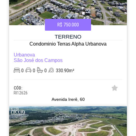
R$ 750.000
TERRENO
Condominio Terras Alpha Urbanova
Urbanova
São José dos Campos
0
0
0
330.90m²
CÓD:
RI12626
Avenida Irerê, 60