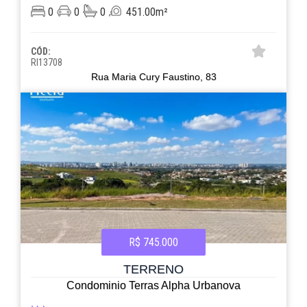
0
0
0
451.00m²
CÓD:
RI13708
Rua Maria Cury Faustino, 83
R$ 745.000
TERRENO
Condominio Terras Alpha Urbanova