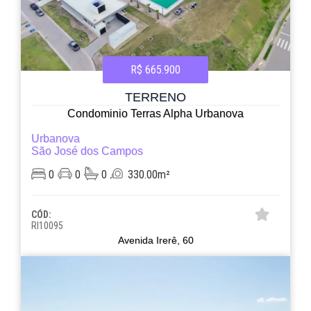
R$ 665.900
TERRENO
Condominio Terras Alpha Urbanova
Urbanova
São José dos Campos
0
0
0
330.00m²
CÓD:
RI10095
Avenida Irerê, 60