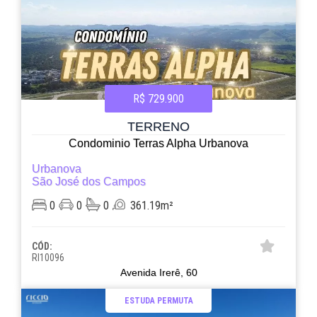
R$ 729.900
TERRENO
Condominio Terras Alpha Urbanova
Urbanova
São José dos Campos
0
0
0
361.19m²
CÓD:
RI10096
Avenida Irerê, 60
ESTUDA PERMUTA