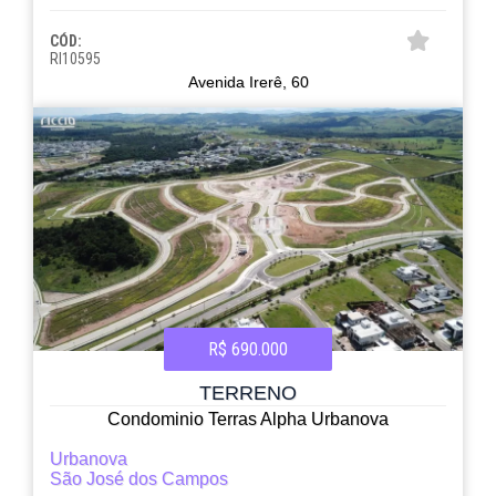
CÓD:
RI10595
Avenida Irerê, 60
R$ 690.000
TERRENO
Condominio Terras Alpha Urbanova
Urbanova
São José dos Campos