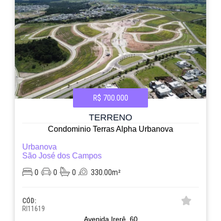
R$ 700.000
TERRENO
Condominio Terras Alpha Urbanova
Urbanova
São José dos Campos
0
0
0
330.00m²
CÓD:
RI11619
Avenida Irerê, 60