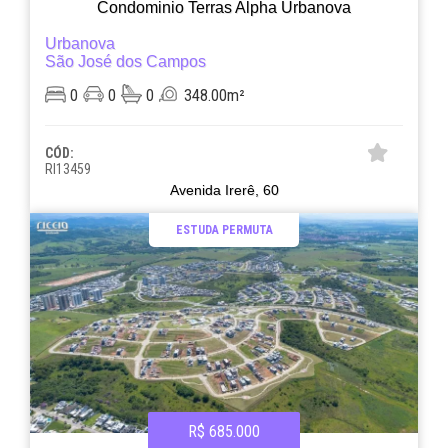
Condominio Terras Alpha Urbanova
Urbanova
São José dos Campos
0
0
0
348.00m²
CÓD:
RI13459
Avenida Irerê, 60
ESTUDA PERMUTA
R$ 685.000