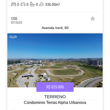
0
0
0
336.00m²
CÓD:
RI10605
Avenida Irerê, 60
R$ 625.000
TERRENO
Condominio Terras Alpha Urbanova