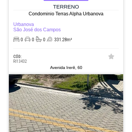
TERRENO
Condominio Terras Alpha Urbanova
Urbanova
São José dos Campos
0
0
0
331.28m²
CÓD:
RI13432
Avenida Irerê, 60