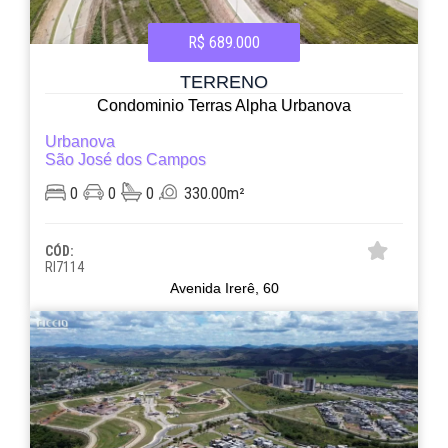
R$ 689.000
TERRENO
Condominio Terras Alpha Urbanova
Urbanova
São José dos Campos
0
0
0
330.00m²
CÓD:
RI7114
Avenida Irerê, 60