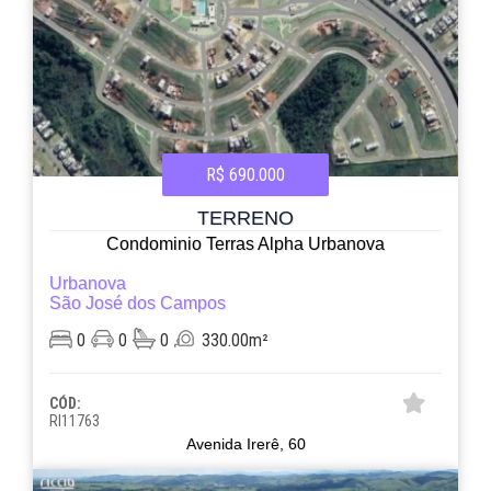
R$ 690.000
TERRENO
Condominio Terras Alpha Urbanova
Urbanova
São José dos Campos
0
0
0
330.00m²
CÓD:
RI11763
Avenida Irerê, 60