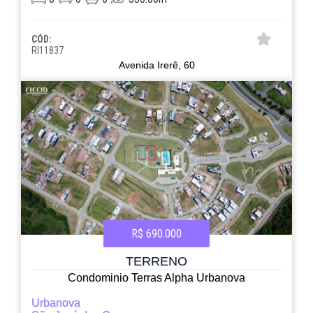
CÓD:
RI11837
Avenida Irerê, 60
R$ 690.000
TERRENO
Condominio Terras Alpha Urbanova
Urbanova