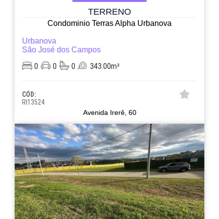
TERRENO
Condominio Terras Alpha Urbanova
Urbanova
São José dos Campos
0
0
0
343.00m²
CÓD:
RI13524
Avenida Irerê, 60