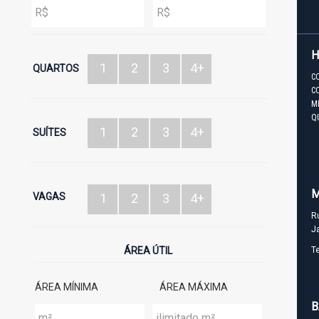
1
2
3
4+
QUARTOS
C
C
M
Q
1
2
3
4+
SUÍTES
M
VAGAS
1
2
3
4+
R
J
ÁREA ÚTIL
T
ÁREA MÍNIMA
ÁREA MÁXIMA
B