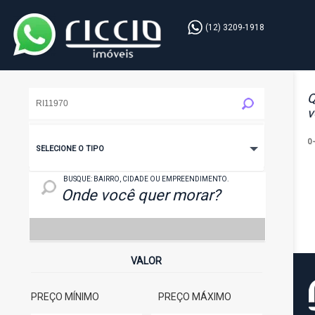
(12) 3209-1918
Q
v
0
SELECIONE O TIPO
LOCAL: BAIRRO, CIDADE OU EMPREENDIMENTO
BUSQUE: BAIRRO, CIDADE OU EMPREENDIMENTO.
VALOR
PREÇO MÍNIMO
PREÇO MÁXIMO