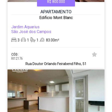
R$ 800.000
APARTAMENTO
Edificio Mont Blanc
Jardim Aquarius
São José dos Campos
3
1
1
83.00m²
CÓD:
RI12176
Rua Doutor Orlando Feirabend Filho, 51