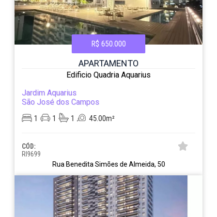
R$ 650.000
APARTAMENTO
Edificio Quadria Aquarius
Jardim Aquarius
São José dos Campos
1
1
1
45.00m²
CÓD:
RI9699
Rua Benedita Simões de Almeida, 50