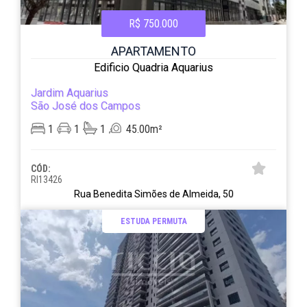
R$ 750.000
APARTAMENTO
Edificio Quadria Aquarius
Jardim Aquarius
São José dos Campos
1
1
1
45.00m²
CÓD:
RI13426
Rua Benedita Simões de Almeida, 50
ESTUDA PERMUTA