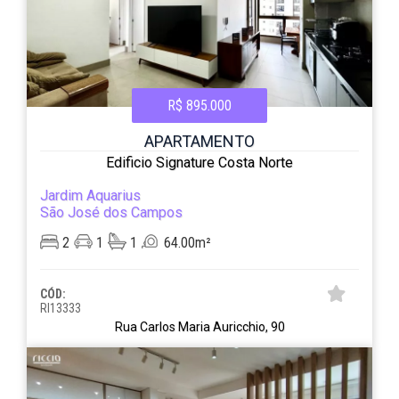
R$ 895.000
APARTAMENTO
Edificio Signature Costa Norte
Jardim Aquarius
São José dos Campos
2
1
1
64.00m²
CÓD:
RI13333
Rua Carlos Maria Auricchio, 90