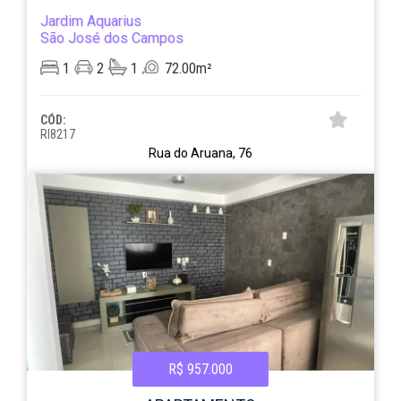
Jardim Aquarius
São José dos Campos
1
2
1
72.00m²
CÓD:
RI8217
Rua do Aruana, 76
R$ 957.000