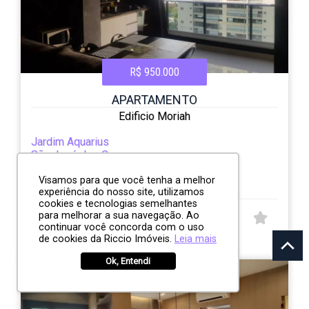
R$ 950.000
APARTAMENTO
Edificio Moriah
Jardim Aquarius
São José dos Campos
1
1
1
50.00m²
Visamos para que você tenha a melhor
experiência do nosso site, utilizamos
cookies e tecnologias semelhantes
para melhorar a sua navegação. Ao
CÓD:
continuar você concorda com o uso
RI7648
de cookies da Riccio Imóveis.
Leia mais
Rua Heitor Vieira Júnior, 190
Ok, Entendi