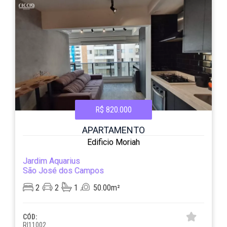
R$ 820.000
APARTAMENTO
Edificio Moriah
Jardim Aquarius
São José dos Campos
2
2
1
50.00m²
CÓD:
RI11002