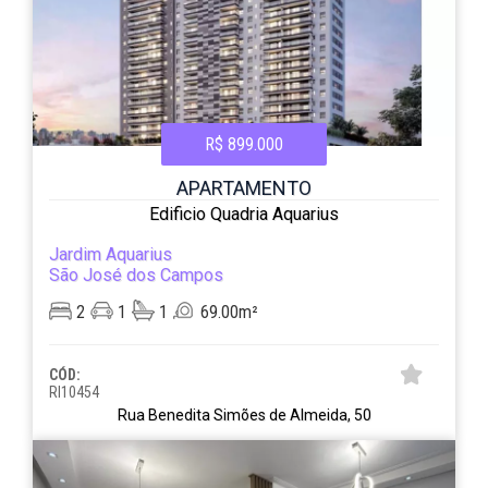
R$ 899.000
APARTAMENTO
Edificio Quadria Aquarius
Jardim Aquarius
São José dos Campos
2
1
1
69.00m²
CÓD:
RI10454
Rua Benedita Simões de Almeida, 50