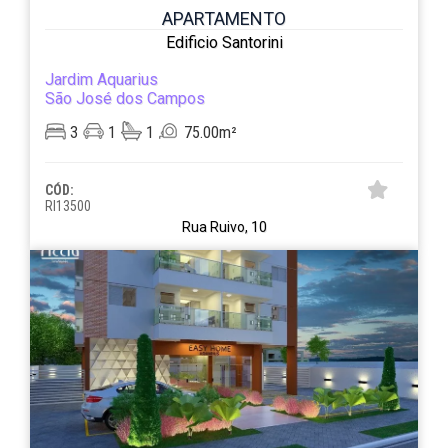
APARTAMENTO
Edificio Santorini
Jardim Aquarius
São José dos Campos
3
1
1
75.00m²
CÓD:
RI13500
Rua Ruivo, 10