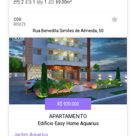
2
1
1
69.00m²
CÓD:
RI5073
Rua Benedita Simões de Almeida, 50
R$ 920.000
APARTAMENTO
Edificio Easy Home Aquarius
Jardim Aquarius