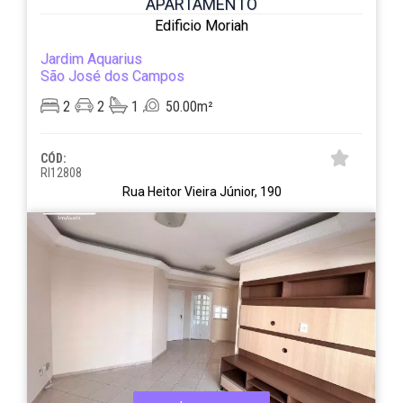
APARTAMENTO
Edificio Moriah
Jardim Aquarius
São José dos Campos
2
2
1
50.00m²
CÓD:
RI12808
Rua Heitor Vieira Júnior, 190