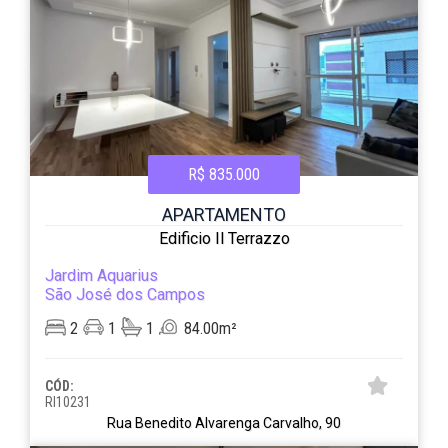
R$ 835.000
APARTAMENTO
Edificio Il Terrazzo
Jardim Aquarius
São José dos Campos
2
1
1
84.00m²
CÓD:
RI10231
Rua Benedito Alvarenga Carvalho, 90