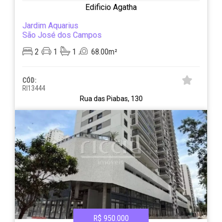
Edificio Agatha
Jardim Aquarius
São José dos Campos
2
1
1
68.00m²
CÓD:
RI13444
Rua das Piabas, 130
R$ 950.000