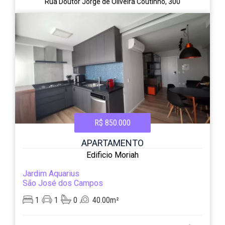
Rua Doutor Jorge de Oliveira Coutinho, 300
R$ 850.000
APARTAMENTO
Edificio Moriah
Jardim Aquarius
São José dos Campos
1
1
0
40.00m²