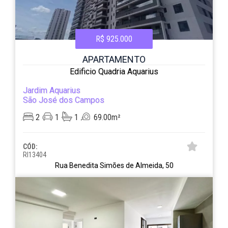
R$ 925.000
APARTAMENTO
Edificio Quadria Aquarius
Jardim Aquarius
São José dos Campos
2
1
1
69.00m²
CÓD:
RI13404
Rua Benedita Simões de Almeida, 50