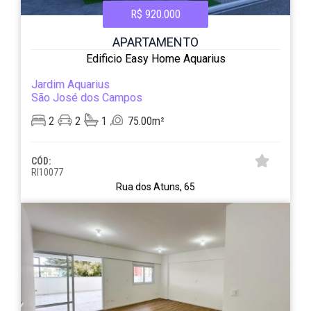
R$ 920.000
APARTAMENTO
Edificio Easy Home Aquarius
Jardim Aquarius
São José dos Campos
2
2
1
75.00m²
CÓD:
RI10077
Rua dos Atuns, 65