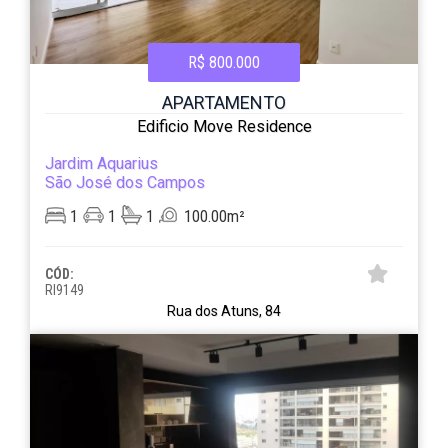
R$ 800.000
APARTAMENTO
Edificio Move Residence
Jardim Aquarius
São José dos Campos
1
1
1
100.00m²
CÓD:
RI9149
Rua dos Atuns, 84