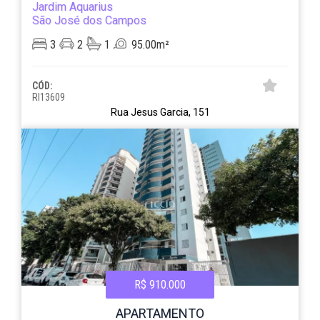
Jardim Aquarius
São José dos Campos
3
2
1
95.00m²
CÓD:
RI13609
Rua Jesus Garcia, 151
R$ 910.000
APARTAMENTO