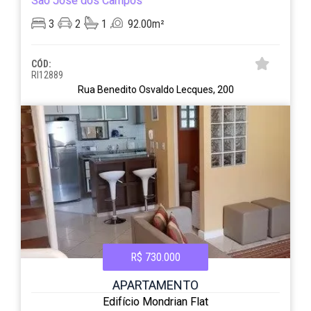
São José dos Campos
3
2
1
92.00m²
CÓD:
RI12889
Rua Benedito Osvaldo Lecques, 200
R$ 730.000
APARTAMENTO
Edifício Mondrian Flat