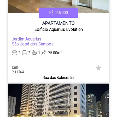
R$ 945.000
APARTAMENTO
Edificio Aquarius Evolution
Jardim Aquarius
São José dos Campos
2
2
1
75.00m²
CÓD:
RI11764
Rua das Baleias, 55