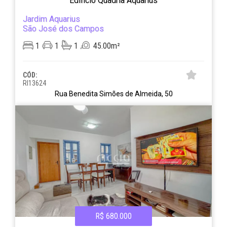
Edificio Quadria Aquarius
Jardim Aquarius
São José dos Campos
1
1
1
45.00m²
CÓD:
RI13624
Rua Benedita Simões de Almeida, 50
R$ 680.000