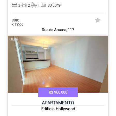
3
2
1
83.00m²
CÓD:
RI13556
Rua do Aruana, 117
R$ 960.000
APARTAMENTO
Edificio Hollywood