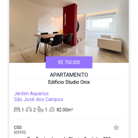
R$ 750.000
APARTAMENTO
Edificio Studio Onix
Jardim Aquarius
São José dos Campos
1
2
1
82.00m²
CÓD:
RI9990