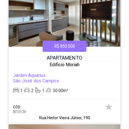
R$ 850.000
APARTAMENTO
Edificio Moriah
Jardim Aquarius
São José dos Campos
1
2
1
50.00m²
CÓD:
RI10126
Rua Heitor Vieira Júnior, 190