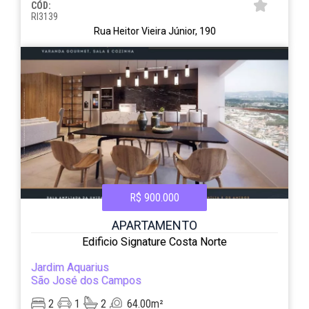
CÓD:
RI3139
Rua Heitor Vieira Júnior, 190
R$ 900.000
APARTAMENTO
Edificio Signature Costa Norte
Jardim Aquarius
São José dos Campos
2
1
2
64.00m²