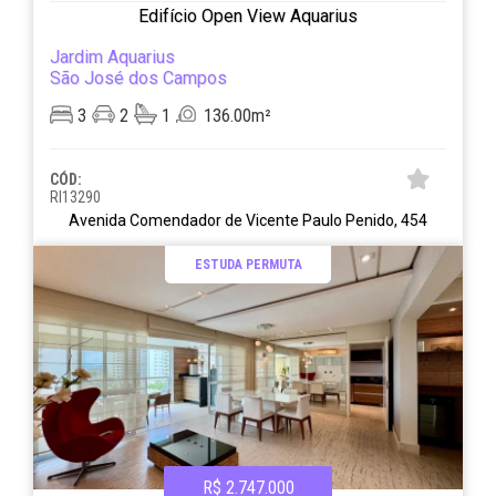
Edifício Open View Aquarius
Jardim Aquarius
São José dos Campos
3
2
1
136.00m²
CÓD:
RI13290
Avenida Comendador de Vicente Paulo Penido, 454
ESTUDA PERMUTA
R$ 2.747.000