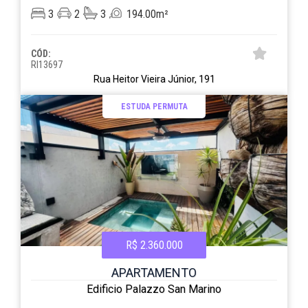
3
2
3
194.00m²
CÓD:
RI13697
Rua Heitor Vieira Júnior, 191
ESTUDA PERMUTA
R$ 2.360.000
APARTAMENTO
Edificio Palazzo San Marino