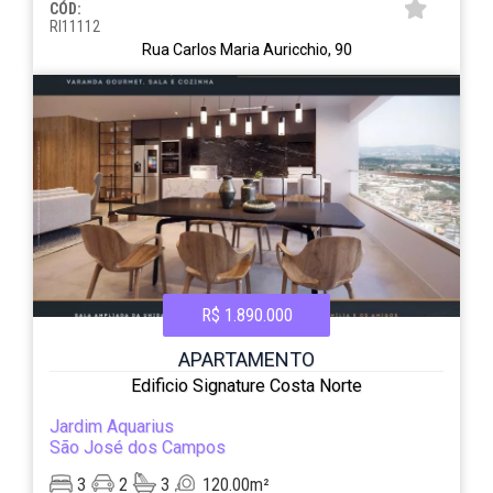
CÓD:
RI11112
Rua Carlos Maria Auricchio, 90
R$ 1.890.000
APARTAMENTO
Edificio Signature Costa Norte
Jardim Aquarius
São José dos Campos
3
2
3
120.00m²