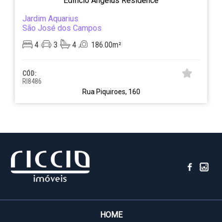
Edificio Angelus Residence
Jardim Aquarius
São José dos Campos
4
3
4
186.00m²
CÓD:
RI8486
Rua Piquiroes, 160
HOME