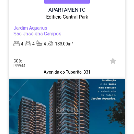
APARTAMENTO
Edificio Central Park
Jardim Aquarius
São José dos Campos
4
4
4
183.00m²
CÓD:
RI9944
Avenida do Tubarão, 331