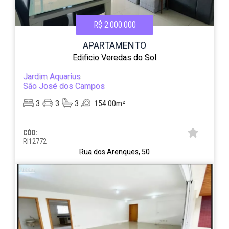
R$ 2.000.000
APARTAMENTO
Edificio Veredas do Sol
Jardim Aquarius
São José dos Campos
3
3
3
154.00m²
CÓD:
RI12772
Rua dos Arenques, 50