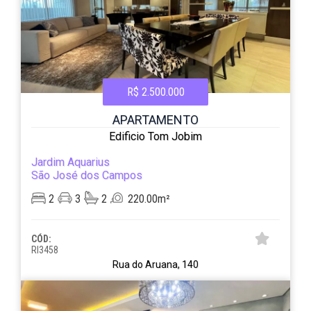
R$ 2.500.000
APARTAMENTO
Edificio Tom Jobim
Jardim Aquarius
São José dos Campos
2
3
2
220.00m²
CÓD:
RI3458
Rua do Aruana, 140