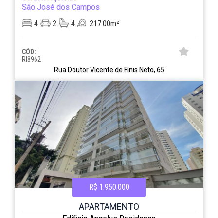
São José dos Campos
4
2
4
217.00m²
CÓD:
RI8962
Rua Doutor Vicente de Finis Neto, 65
R$ 1.950.000
APARTAMENTO