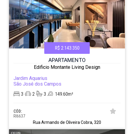
R$ 2.143.350
APARTAMENTO
Edificio Montante Living Design
Jardim Aquarius
São José dos Campos
3
2
3
149.60m²
CÓD:
RI6637
Rua Armando de Oliveira Cobra, 320