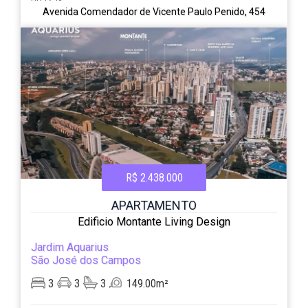
Avenida Comendador de Vicente Paulo Penido, 454
R$ 2.438.000
APARTAMENTO
Edificio Montante Living Design
Jardim Aquarius
São José dos Campos
3
3
3
149.00m²