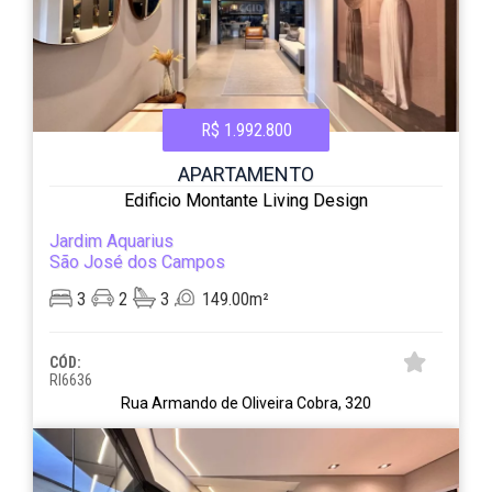
R$ 1.992.800
APARTAMENTO
Edificio Montante Living Design
Jardim Aquarius
São José dos Campos
3
2
3
149.00m²
CÓD:
RI6636
Rua Armando de Oliveira Cobra, 320