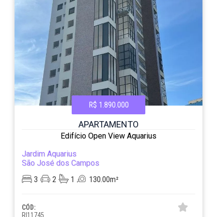
R$ 1.890.000
APARTAMENTO
Edifício Open View Aquarius
Jardim Aquarius
São José dos Campos
3
2
1
130.00m²
CÓD:
RI11745