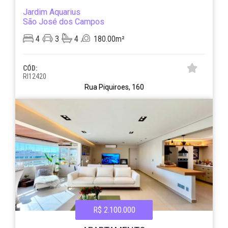
Jardim Aquarius
São José dos Campos
4
3
4
180.00m²
CÓD:
RI12420
Rua Piquiroes, 160
R$ 2.100.000