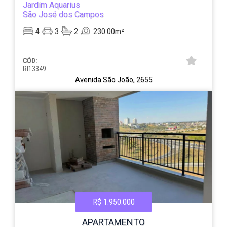
Jardim Aquarius
São José dos Campos
4
3
2
230.00m²
CÓD:
RI13349
Avenida São João, 2655
R$ 1.950.000
APARTAMENTO