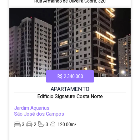
Rua Armando de Oliveira Cobra, 320
R$ 2.340.000
APARTAMENTO
Edificio Signature Costa Norte
Jardim Aquarius
São José dos Campos
3
2
3
120.00m²