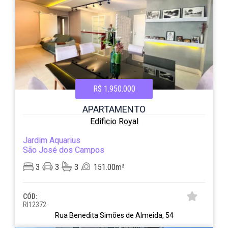
R$ 1.950.000
APARTAMENTO
Edificio Royal
Jardim Aquarius
São José dos Campos
3
3
3
151.00m²
CÓD:
RI12372
Rua Benedita Simões de Almeida, 54