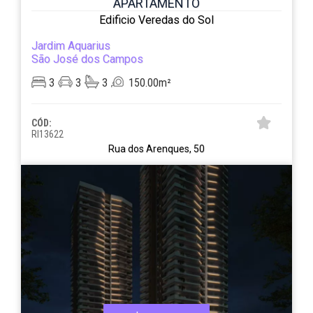
APARTAMENTO
Edificio Veredas do Sol
Jardim Aquarius
São José dos Campos
3
3
3
150.00m²
CÓD:
RI13622
Rua dos Arenques, 50