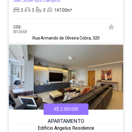
São José dos Campos
3
3
3
147.00m²
CÓD:
RI13658
Rua Armando de Oliveira Cobra, 320
R$ 2.300.000
APARTAMENTO
Edificio Angelus Residence