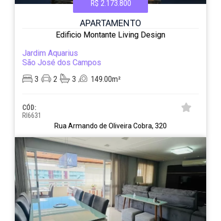
R$ 2.173.800
APARTAMENTO
Edificio Montante Living Design
Jardim Aquarius
São José dos Campos
3
2
3
149.00m²
CÓD:
RI6631
Rua Armando de Oliveira Cobra, 320