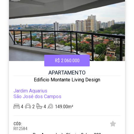
R$ 2.060.000
APARTAMENTO
Edificio Montante Living Design
Jardim Aquarius
São José dos Campos
4
2
4
149.00m²
CÓD:
RI12584