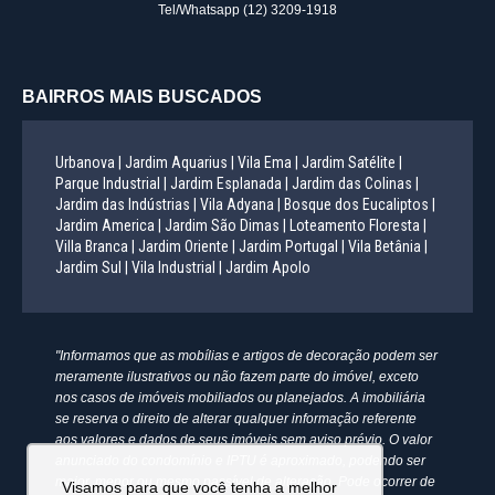
Tel/Whatsapp
(12) 3209-1918
BAIRROS MAIS BUSCADOS
Urbanova |
Jardim Aquarius |
Vila Ema |
Jardim Satélite |
Parque Industrial |
Jardim Esplanada |
Jardim das Colinas |
Jardim das Indústrias |
Vila Adyana |
Bosque dos Eucaliptos |
Jardim America |
Jardim São Dimas |
Loteamento Floresta |
Villa Branca |
Jardim Oriente |
Jardim Portugal |
Vila Betânia |
Jardim Sul |
Vila Industrial |
Jardim Apolo
"Informamos que as mobílias e artigos de decoração podem ser
meramente ilustrativos ou não fazem parte do imóvel, exceto
nos casos de imóveis mobiliados ou planejados. A imobiliária
se reserva o direito de alterar qualquer informação referente
aos valores e dados de seus imóveis sem aviso prévio. O valor
anunciado do condomínio e IPTU é aproximado, podendo ser
maior, menor ou mesmo passível de alteração. Pode ocorrer de
Visamos para que você tenha a melhor