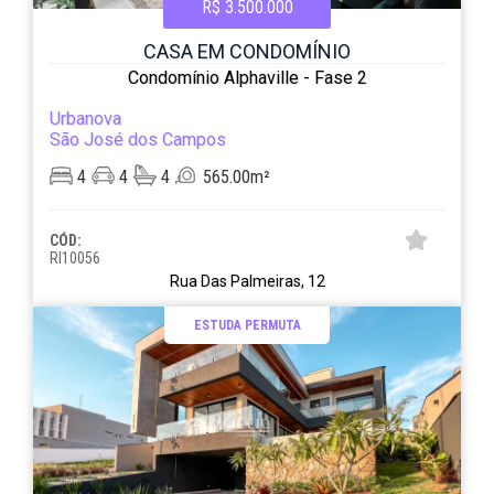
R$ 3.500.000
CASA EM CONDOMÍNIO
Condomínio Alphaville - Fase 2
Urbanova
São José dos Campos
4
4
4
565.00m²
CÓD:
RI10056
Rua Das Palmeiras, 12
ESTUDA PERMUTA