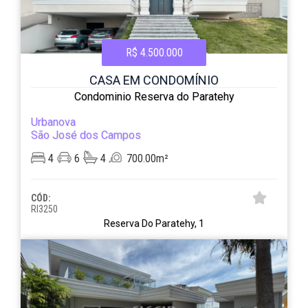
R$ 4.500.000
CASA EM CONDOMÍNIO
Condominio Reserva do Paratehy
Urbanova
São José dos Campos
4
6
4
700.00m²
CÓD:
RI3250
Reserva Do Paratehy, 1