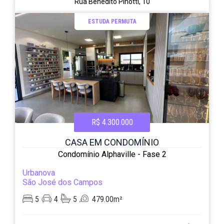
Rua Benedito Pinotti, 10
ESTUDA PERMUTA
R$ 4.300.000
CASA EM CONDOMÍNIO
Condomínio Alphaville - Fase 2
Urbanova
São José dos Campos
5
4
5
479.00m²