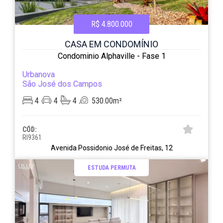
R$ 4.800.000
CASA EM CONDOMÍNIO
Condominio Alphaville - Fase 1
Urbanova
São José dos Campos
4
4
4
530.00m²
CÓD:
RI9361
Avenida Possidonio José de Freitas, 12
ESTUDA PERMUTA