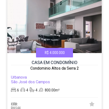
R$ 4.000.000
CASA EM CONDOMÍNIO
Condominio Altos da Serra 2
Urbanova
São José dos Campos
6
4
4
800.00m²
CÓD:
RI6544