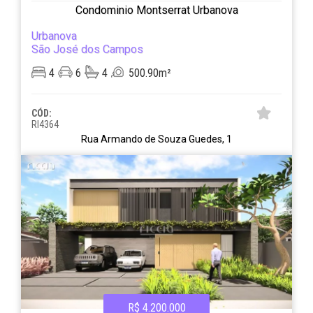
Condominio Montserrat Urbanova
Urbanova
São José dos Campos
4
6
4
500.90m²
CÓD:
RI4364
Rua Armando de Souza Guedes, 1
R$ 4.200.000