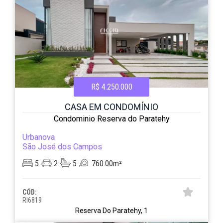
R$ 4.250.000
CASA EM CONDOMÍNIO
Condominio Reserva do Paratehy
Urbanova
São José dos Campos
5
2
5
760.00m²
CÓD:
RI6819
Reserva Do Paratehy, 1