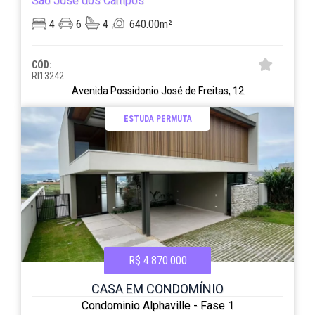
São José dos Campos
4
6
4
640.00m²
CÓD:
RI13242
Avenida Possidonio José de Freitas, 12
ESTUDA PERMUTA
R$ 4.870.000
CASA EM CONDOMÍNIO
Condominio Alphaville - Fase 1