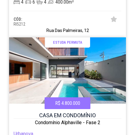
4
6
4
400.00m²
CÓD:
RI5212
Rua Das Palmeiras, 12
ESTUDA PERMUTA
R$ 4.800.000
CASA EM CONDOMÍNIO
Condomínio Alphaville - Fase 2
Urbanova