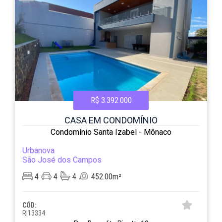
R$ 3.392.000
CASA EM CONDOMÍNIO
Condomínio Santa Izabel - Mônaco
Urbanova
São José dos Campos
4
4
4
452.00m²
CÓD:
RI13334