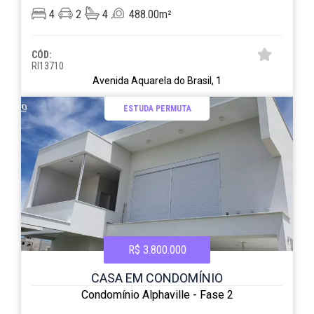
4
2
4
488.00m²
CÓD:
RI13710
Avenida Aquarela do Brasil, 1
ESTUDA PERMUTA
R$ 3.800.000
CASA EM CONDOMÍNIO
Condomínio Alphaville - Fase 2