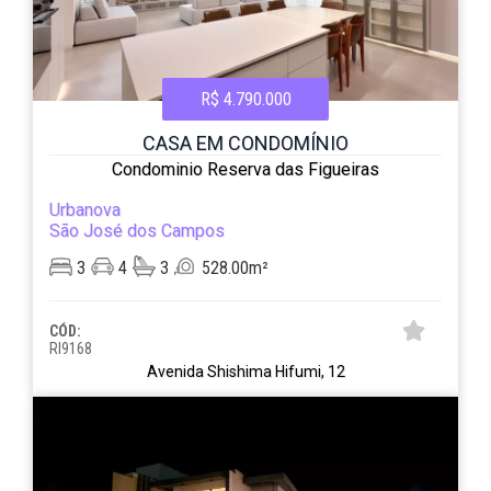
R$ 4.790.000
CASA EM CONDOMÍNIO
Condominio Reserva das Figueiras
Urbanova
São José dos Campos
3
4
3
528.00m²
CÓD:
RI9168
Avenida Shishima Hifumi, 12