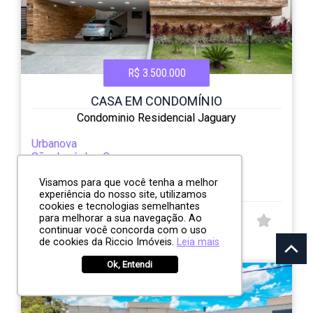
R$ 3.500.000
CASA EM CONDOMÍNIO
Condominio Residencial Jaguary
Urbanova
São José dos Campos
3
4
3
536.00m²
Visamos para que você tenha a melhor
experiência do nosso site, utilizamos
cookies e tecnologias semelhantes
para melhorar a sua navegação. Ao
CÓD:
continuar você concorda com o uso
RI8024
de cookies da Riccio Imóveis.
Leia mais
Avenida Aquarela do Brasil, 1
Ok, Entendi