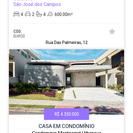
São José dos Campos
4
2
4
600.00m²
CÓD:
RI4930
Rua Das Palmeiras, 12
R$ 4.350.000
CASA EM CONDOMÍNIO