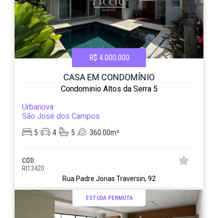
R$ 4.000.000
CASA EM CONDOMÍNIO
Condominio Altos da Serra 5
Urbanova
São José dos Campos
5
4
5
360.00m²
CÓD:
RI13420
Rua Padre Jonas Traversin, 92
ESTUDA PERMUTA