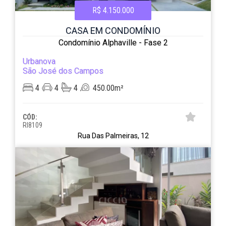
R$ 4.150.000
CASA EM CONDOMÍNIO
Condomínio Alphaville - Fase 2
Urbanova
São José dos Campos
4
4
4
450.00m²
CÓD:
RI8109
Rua Das Palmeiras, 12