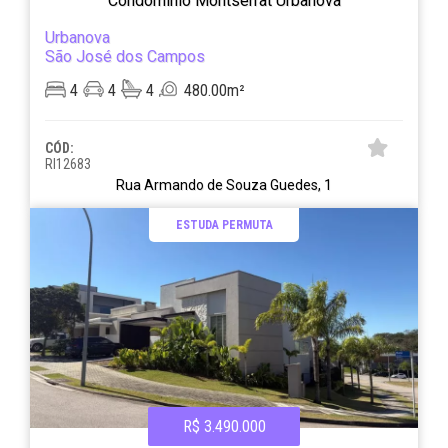
Condominio Montserrat Urbanova
Urbanova
São José dos Campos
4
4
4
480.00m²
CÓD:
RI12683
Rua Armando de Souza Guedes, 1
ESTUDA PERMUTA
R$ 3.490.000