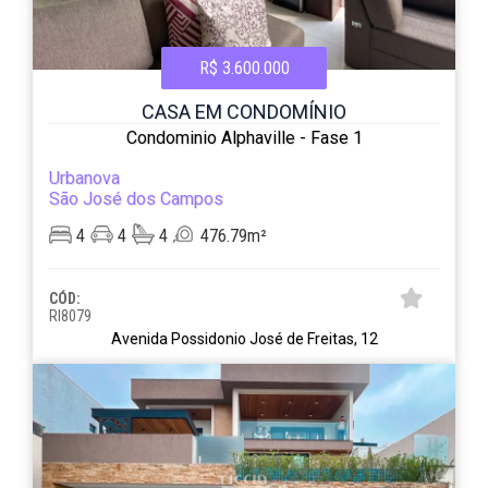
R$ 3.600.000
CASA EM CONDOMÍNIO
Condominio Alphaville - Fase 1
Urbanova
São José dos Campos
4
4
4
476.79m²
CÓD:
RI8079
Avenida Possidonio José de Freitas, 12