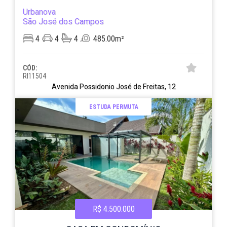
Urbanova
São José dos Campos
4
4
4
485.00m²
CÓD:
RI11504
Avenida Possidonio José de Freitas, 12
ESTUDA PERMUTA
R$ 4.500.000