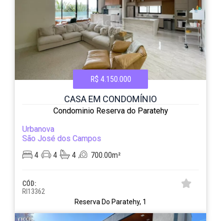
R$ 4.150.000
CASA EM CONDOMÍNIO
Condominio Reserva do Paratehy
Urbanova
São José dos Campos
4
4
4
700.00m²
CÓD:
RI13362
Reserva Do Paratehy, 1