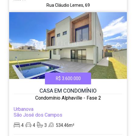
Rua Cláudio Lemes, 69
R$ 3.600.000
CASA EM CONDOMÍNIO
Condomínio Alphaville - Fase 2
Urbanova
São José dos Campos
4
4
3
534.46m²