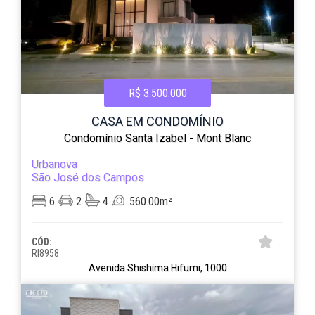
R$ 3.500.000
CASA EM CONDOMÍNIO
Condomínio Santa Izabel - Mont Blanc
Urbanova
São José dos Campos
6
2
4
560.00m²
CÓD:
RI8958
Avenida Shishima Hifumi, 1000