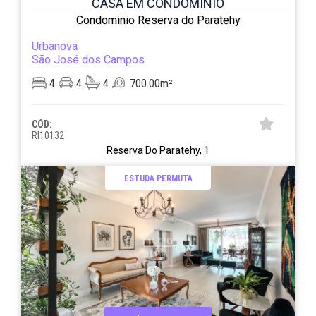
CASA EM CONDOMÍNIO
Condominio Reserva do Paratehy
Urbanova
São José dos Campos
4
4
4
700.00m²
CÓD:
RI10132
Reserva Do Paratehy, 1
ESTUDA PERMUTA