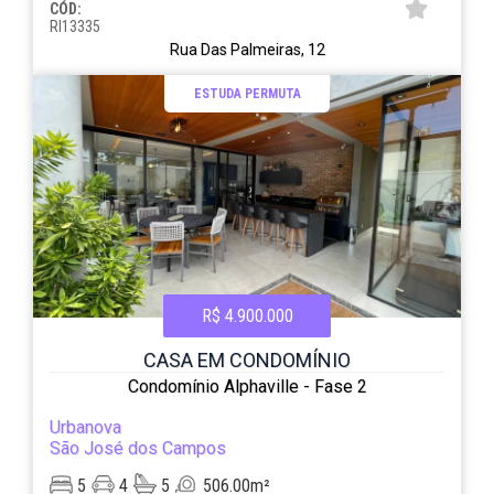
CÓD:
RI13335
Rua Das Palmeiras, 12
ESTUDA PERMUTA
R$ 4.900.000
CASA EM CONDOMÍNIO
Condomínio Alphaville - Fase 2
Urbanova
São José dos Campos
5
4
5
506.00m²