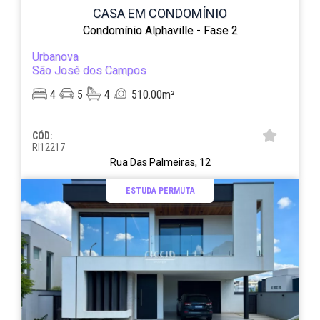
CASA EM CONDOMÍNIO
Condomínio Alphaville - Fase 2
Urbanova
São José dos Campos
4
5
4
510.00m²
CÓD:
RI12217
Rua Das Palmeiras, 12
ESTUDA PERMUTA