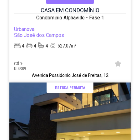
CASA EM CONDOMÍNIO
Condominio Alphaville - Fase 1
Urbanova
São José dos Campos
4
4
4
527.07m²
CÓD:
RI4389
Avenida Possidonio José de Freitas, 12
ESTUDA PERMUTA