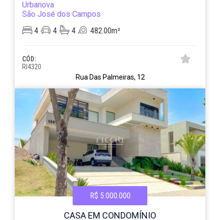
Urbanova
São José dos Campos
4
4
4
482.00m²
CÓD:
RI4320
Rua Das Palmeiras, 12
R$ 5.000.000
CASA EM CONDOMÍNIO