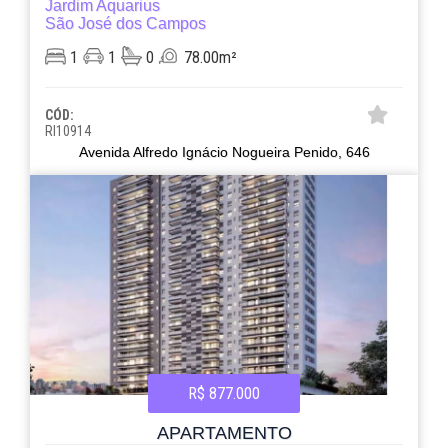
Jardim Aquarius
São José dos Campos
1
1
0
78.00m²
CÓD:
RI10914
Avenida Alfredo Ignácio Nogueira Penido, 646
R$ 877.000
APARTAMENTO