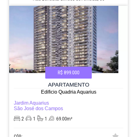
R$ 899.000
APARTAMENTO
Edificio Quadria Aquarius
Jardim Aquarius
São José dos Campos
2
1
1
69.00m²
CÓD: