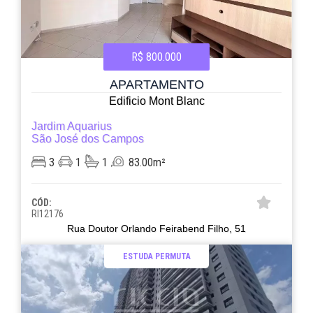
R$ 800.000
APARTAMENTO
Edificio Mont Blanc
Jardim Aquarius
São José dos Campos
3
1
1
83.00m²
CÓD:
RI12176
Rua Doutor Orlando Feirabend Filho, 51
ESTUDA PERMUTA