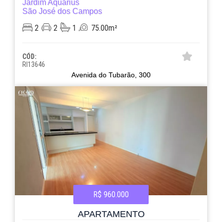
Jardim Aquarius
São José dos Campos
2
2
1
75.00m²
CÓD:
RI13646
Avenida do Tubarão, 300
R$ 960.000
APARTAMENTO