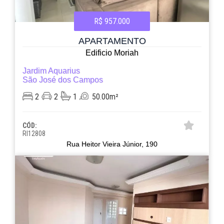
R$ 957.000
APARTAMENTO
Edificio Moriah
Jardim Aquarius
São José dos Campos
2
2
1
50.00m²
CÓD:
RI12808
Rua Heitor Vieira Júnior, 190