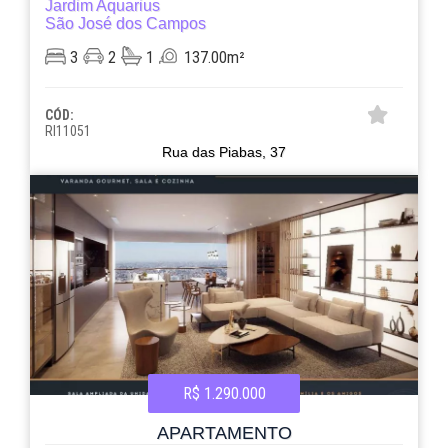
Jardim Aquarius
São José dos Campos
3
2
1
137.00m²
CÓD:
RI11051
Rua das Piabas, 37
R$ 1.290.000
APARTAMENTO