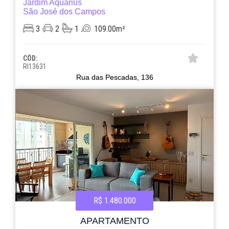
Jardim Aquarius
São José dos Campos
3
2
1
109.00m²
CÓD:
RI13631
Rua das Pescadas, 136
R$ 1.480.000
APARTAMENTO