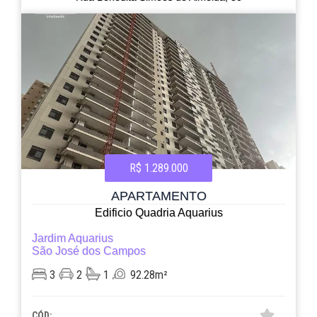
R$ 1.289.000
APARTAMENTO
Edificio Quadria Aquarius
Jardim Aquarius
São José dos Campos
3
2
1
92.28m²
CÓD: