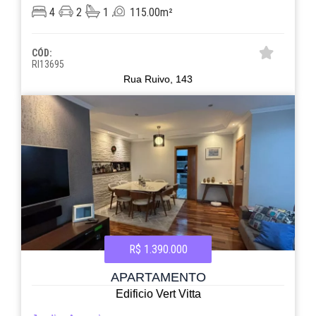
4
2
1
115.00m²
CÓD:
RI13695
Rua Ruivo, 143
R$ 1.390.000
APARTAMENTO
Edificio Vert Vitta