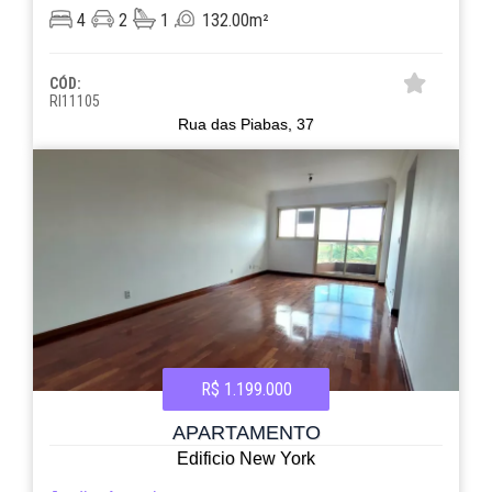
4
2
1
132.00m²
CÓD:
RI11105
Rua das Piabas, 37
R$ 1.199.000
APARTAMENTO
Edificio New York