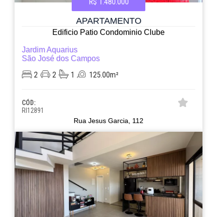
R$ 1.480.000
APARTAMENTO
Edificio Patio Condominio Clube
Jardim Aquarius
São José dos Campos
2
2
1
125.00m²
CÓD:
RI12891
Rua Jesus Garcia, 112