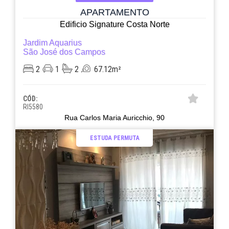
APARTAMENTO
Edificio Signature Costa Norte
Jardim Aquarius
São José dos Campos
2
1
2
67.12m²
CÓD:
RI5580
Rua Carlos Maria Auricchio, 90
ESTUDA PERMUTA