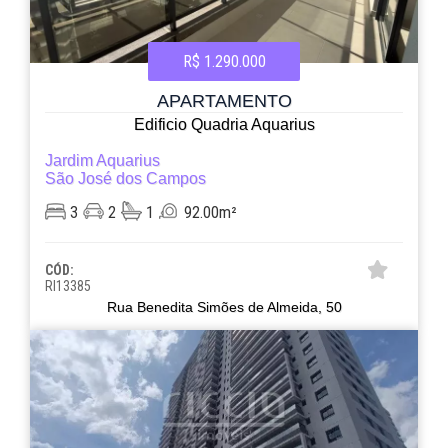
R$ 1.290.000
APARTAMENTO
Edificio Quadria Aquarius
Jardim Aquarius
São José dos Campos
3
2
1
92.00m²
CÓD:
RI13385
Rua Benedita Simões de Almeida, 50