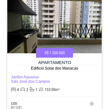
R$ 1.500.000
APARTAMENTO
Edificio Solar dos Manacas
Jardim Aquarius
São José dos Campos
4
2
1
153.00m²
CÓD:
RI13281