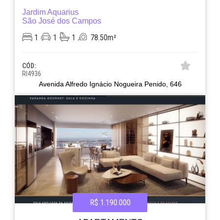
Jardim Aquarius
São José dos Campos
1
1
1
78.50m²
CÓD:
RI4936
Avenida Alfredo Ignácio Nogueira Penido, 646
R$ 1.190.000