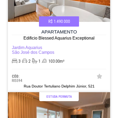
R$ 1.490.000
APARTAMENTO
Edificio Blessed Aquarius Exceptional
Jardim Aquarius
São José dos Campos
3
2
1
103.00m²
CÓD:
RI5594
Rua Doutor Tertuliano Delphim Júnior, 521
ESTUDA PERMUTA