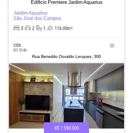
Edificio Premiere Jardim Aquarius
Jardim Aquarius
São José dos Campos
3
2
1
116.00m²
CÓD:
RI13546
Rua Benedito Osvaldo Lecques, 300
R$ 1.590.000