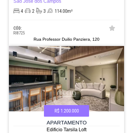
São José dos Campos
4
2
3
114.00m²
CÓD:
RI8725
Rua Professor Duilio Panziera, 120
R$ 1.200.000
APARTAMENTO
Edificio Tarsila Loft