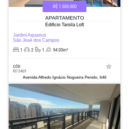
R$ 1.500.000
APARTAMENTO
Edificio Tarsila Loft
Jardim Aquarius
São José dos Campos
1
2
1
94.00m²
CÓD:
RI13469
Avenida Alfredo Ignácio Nogueira Penido, 646