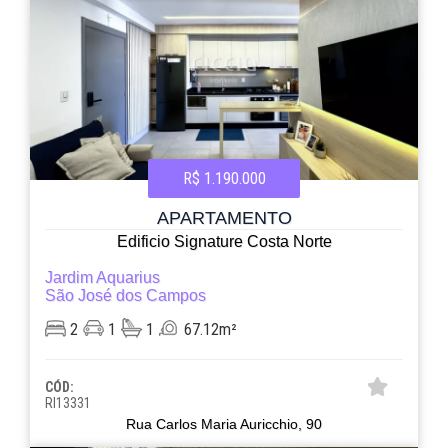
R$ 1.190.000
APARTAMENTO
Edificio Signature Costa Norte
Jardim Aquarius
São José dos Campos
2
1
1
67.12m²
CÓD:
RI13331
Rua Carlos Maria Auricchio, 90