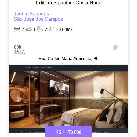
Edificio Signature Costa Norte
Jardim Aquarius
São José dos Campos
2
1
2
83.00m²
CÓD:
RI5579
Rua Carlos Maria Auricchio, 90
R$ 1.170.000