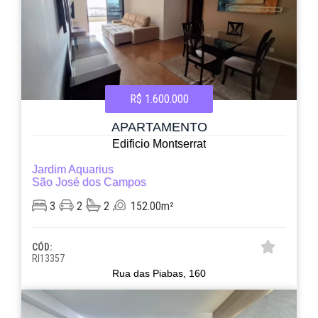
R$ 1.600.000
APARTAMENTO
Edificio Montserrat
Jardim Aquarius
São José dos Campos
3
2
2
152.00m²
CÓD:
RI13357
Rua das Piabas, 160