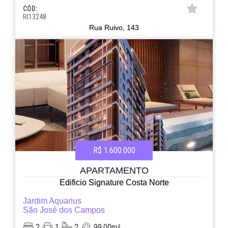
CÓD:
RI13248
Rua Ruivo, 143
R$ 1.600.000
APARTAMENTO
Edificio Signature Costa Norte
Jardim Aquarius
São José dos Campos
2
1
2
99.00m²