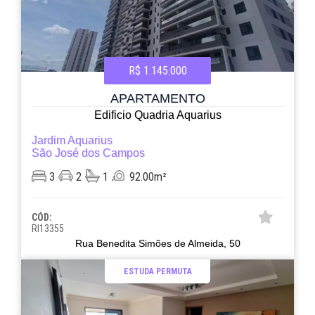
R$ 1.145.000
APARTAMENTO
Edificio Quadria Aquarius
Jardim Aquarius
São José dos Campos
3
2
1
92.00m²
CÓD:
RI13355
Rua Benedita Simões de Almeida, 50
ESTUDA PERMUTA