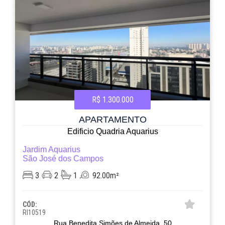
R$ 1.300.000
APARTAMENTO
Edificio Quadria Aquarius
Jardim Aquarius
São José dos Campos
3
2
1
92.00m²
CÓD:
RI10519
Rua Benedita Simões de Almeida, 50