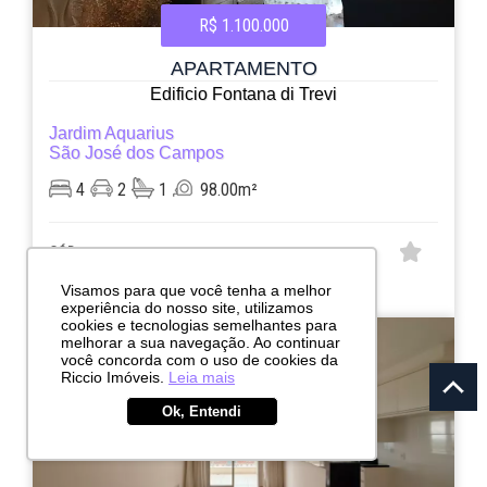
R$ 1.100.000
APARTAMENTO
Edificio Fontana di Trevi
Jardim Aquarius
São José dos Campos
4
2
1
98.00m²
CÓD:
RI3643
Visamos para que você tenha a melhor
Rua do Aruana, 157
experiência do nosso site, utilizamos
cookies e tecnologias semelhantes para
melhorar a sua navegação. Ao continuar
você concorda com o uso de cookies da
Riccio Imóveis.
Leia mais
Ok, Entendi