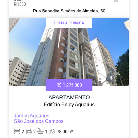
RI10501
Rua Benedita Simões de Almeida, 50
ESTUDA PERMUTA
R$ 1.275.000
APARTAMENTO
Edifício Enjoy Aquarius
Jardim Aquarius
São José dos Campos
2
2
1
78.00m²