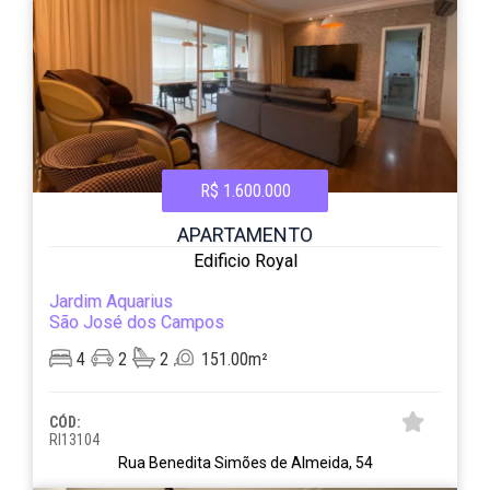
R$ 1.600.000
APARTAMENTO
Edificio Royal
Jardim Aquarius
São José dos Campos
4
2
2
151.00m²
CÓD:
RI13104
Rua Benedita Simões de Almeida, 54