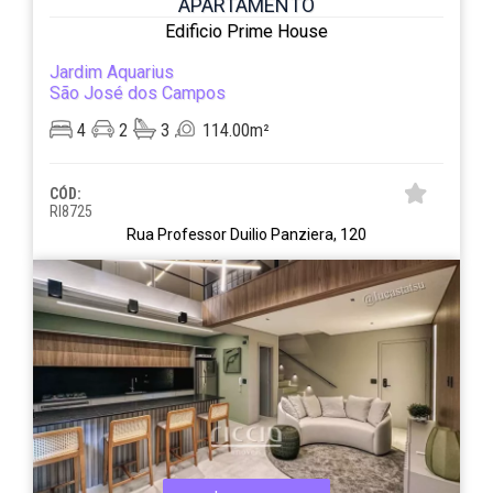
APARTAMENTO
Edificio Prime House
Jardim Aquarius
São José dos Campos
4
2
3
114.00m²
CÓD:
RI8725
Rua Professor Duilio Panziera, 120