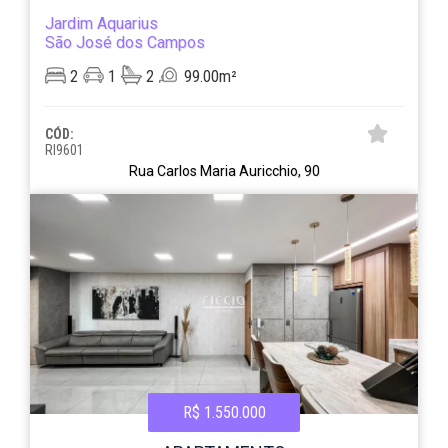
Jardim Aquarius
São José dos Campos
2
1
2
99.00m²
CÓD:
RI9601
Rua Carlos Maria Auricchio, 90
R$ 1.550.000