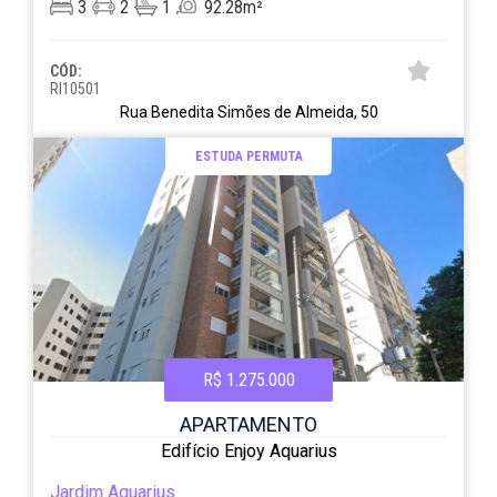
3
2
1
92.28m²
CÓD:
RI10501
Rua Benedita Simões de Almeida, 50
ESTUDA PERMUTA
R$ 1.275.000
APARTAMENTO
Edifício Enjoy Aquarius
Jardim Aquarius