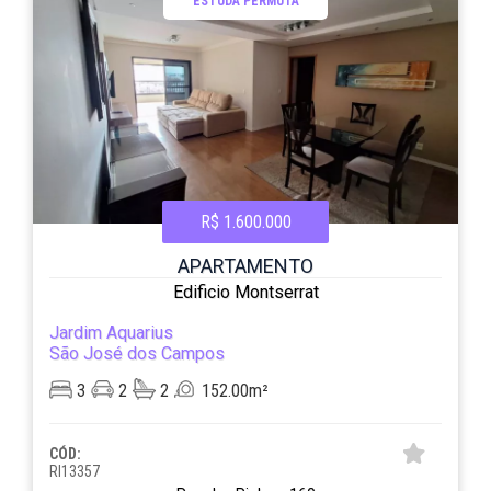
ESTUDA PERMUTA
R$ 1.600.000
APARTAMENTO
Edificio Montserrat
Jardim Aquarius
São José dos Campos
3
2
2
152.00m²
CÓD:
RI13357