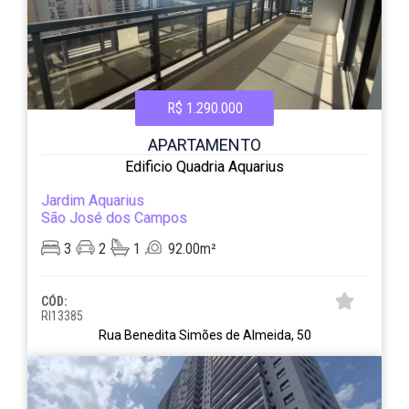
R$ 1.290.000
APARTAMENTO
Edificio Quadria Aquarius
Jardim Aquarius
São José dos Campos
3
2
1
92.00m²
CÓD:
RI13385
Rua Benedita Simões de Almeida, 50