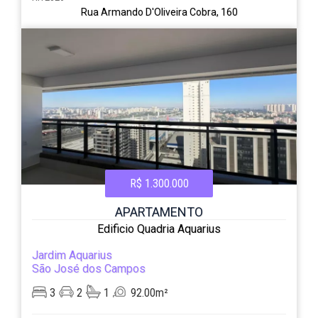
Rua Armando D'Oliveira Cobra, 160
R$ 1.300.000
APARTAMENTO
Edificio Quadria Aquarius
Jardim Aquarius
São José dos Campos
3
2
1
92.00m²