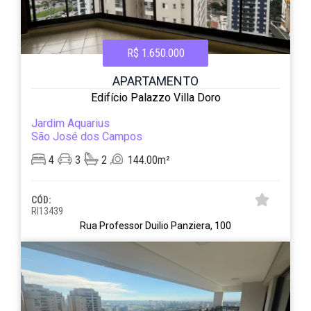
R$ 1.650.000
APARTAMENTO
Edifício Palazzo Villa Doro
Jardim Aquarius
São José dos Campos
4
3
2
144.00m²
CÓD:
RI13439
Rua Professor Duilio Panziera, 100