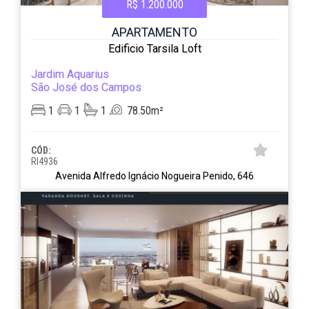
R$ 1.200.000
APARTAMENTO
Edificio Tarsila Loft
Jardim Aquarius
São José dos Campos
1
1
1
78.50m²
CÓD:
RI4936
Avenida Alfredo Ignácio Nogueira Penido, 646