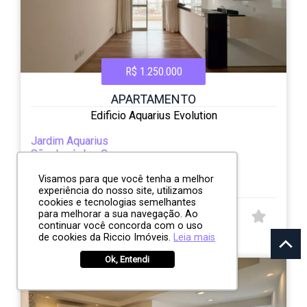
R$ 1.250.000
APARTAMENTO
Edificio Aquarius Evolution
Jardim Aquarius
São José dos Campos
2
2
1
78.00m²
Visamos para que você tenha a melhor
experiência do nosso site, utilizamos
cookies e tecnologias semelhantes
para melhorar a sua navegação. Ao
CÓD:
continuar você concorda com o uso
RI13569
de cookies da Riccio Imóveis.
Leia mais
Rua das Baleias, 55
Ok, Entendi
ESTUDA PERMUTA