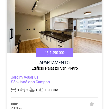
R$ 1.490.000
APARTAMENTO
Edificio Palazzo San Pietro
Jardim Aquarius
São José dos Campos
3
2
1
151.00m²
CÓD:
RI12826