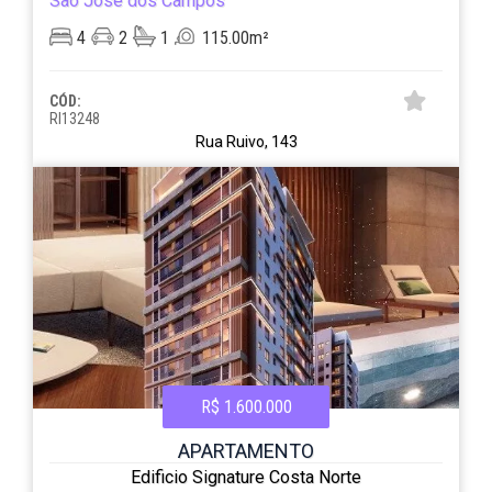
São José dos Campos
4
2
1
115.00m²
CÓD:
RI13248
Rua Ruivo, 143
R$ 1.600.000
APARTAMENTO
Edificio Signature Costa Norte