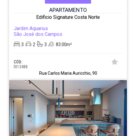
APARTAMENTO
Edificio Signature Costa Norte
Jardim Aquarius
São José dos Campos
3
2
3
83.00m²
CÓD:
RI13488
Rua Carlos Maria Auricchio, 90