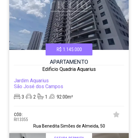
R$ 1.145.000
APARTAMENTO
Edificio Quadria Aquarius
Jardim Aquarius
São José dos Campos
3
2
1
92.00m²
CÓD:
RI13355
Rua Benedita Simões de Almeida, 50