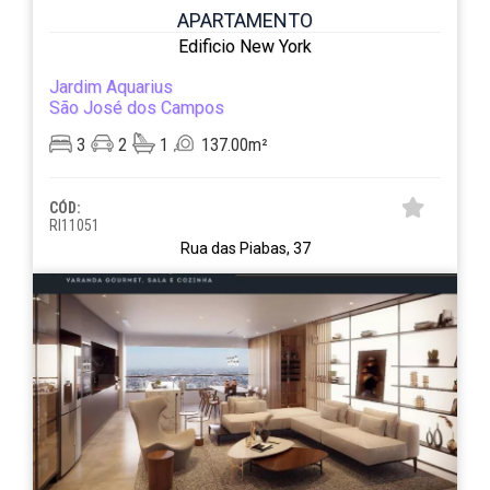
APARTAMENTO
Edificio New York
Jardim Aquarius
São José dos Campos
3
2
1
137.00m²
CÓD:
RI11051
Rua das Piabas, 37