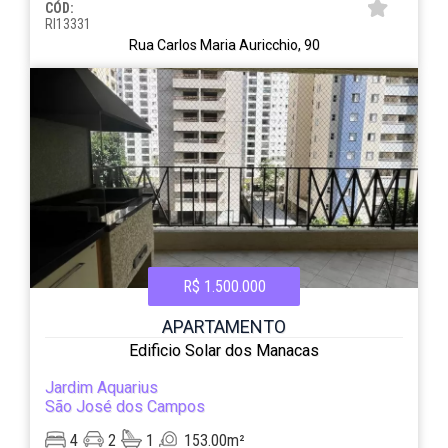
CÓD:
RI13331
Rua Carlos Maria Auricchio, 90
R$ 1.500.000
APARTAMENTO
Edificio Solar dos Manacas
Jardim Aquarius
São José dos Campos
4
2
1
153.00m²