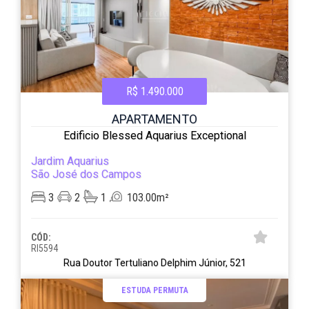
R$ 1.490.000
APARTAMENTO
Edificio Blessed Aquarius Exceptional
Jardim Aquarius
São José dos Campos
3
2
1
103.00m²
CÓD:
RI5594
Rua Doutor Tertuliano Delphim Júnior, 521
ESTUDA PERMUTA