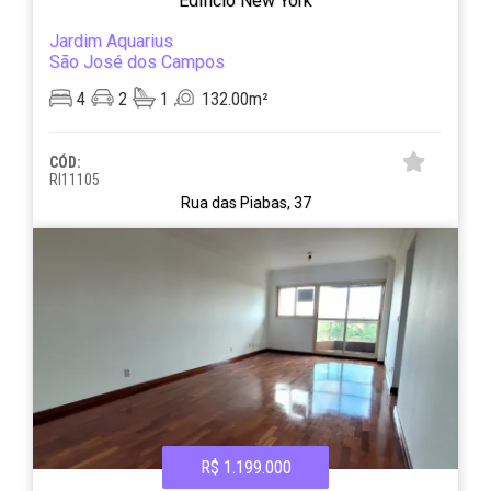
Edificio New York
Jardim Aquarius
São José dos Campos
4
2
1
132.00m²
CÓD:
RI11105
Rua das Piabas, 37
R$ 1.199.000