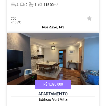
4
2
1
115.00m²
CÓD:
RI13695
Rua Ruivo, 143
R$ 1.390.000
APARTAMENTO
Edificio Vert Vitta