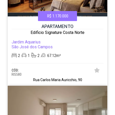
R$ 1.170.000
APARTAMENTO
Edificio Signature Costa Norte
Jardim Aquarius
São José dos Campos
2
1
2
67.12m²
CÓD:
RI5580
Rua Carlos Maria Auricchio, 90