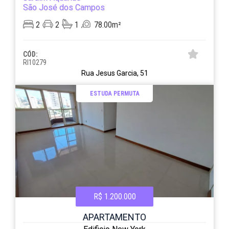
São José dos Campos
2
2
1
78.00m²
CÓD:
RI10279
Rua Jesus Garcia, 51
ESTUDA PERMUTA
R$ 1.200.000
APARTAMENTO