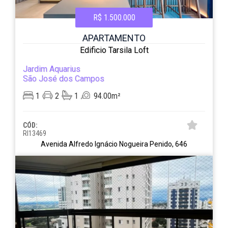
R$ 1.500.000
APARTAMENTO
Edificio Tarsila Loft
Jardim Aquarius
São José dos Campos
1
2
1
94.00m²
CÓD:
RI13469
Avenida Alfredo Ignácio Nogueira Penido, 646