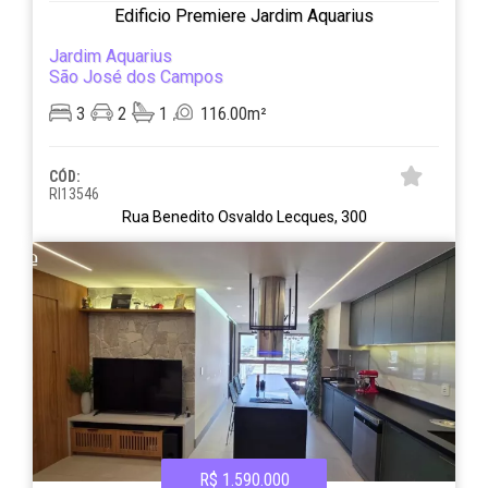
Edificio Premiere Jardim Aquarius
Jardim Aquarius
São José dos Campos
3
2
1
116.00m²
CÓD:
RI13546
Rua Benedito Osvaldo Lecques, 300
R$ 1.590.000