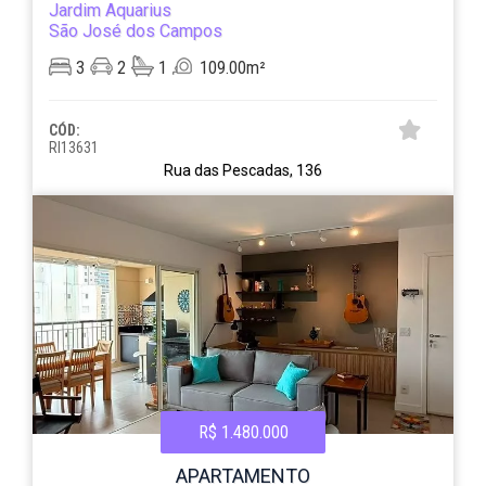
Jardim Aquarius
São José dos Campos
3
2
1
109.00m²
CÓD:
RI13631
Rua das Pescadas, 136
R$ 1.480.000
APARTAMENTO