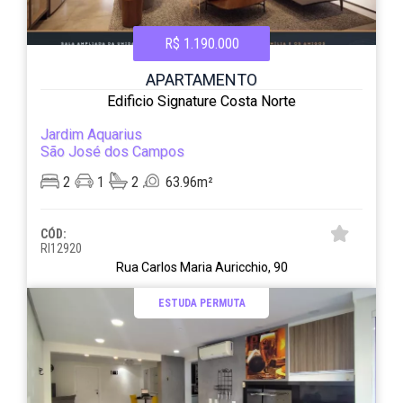
R$ 1.190.000
APARTAMENTO
Edificio Signature Costa Norte
Jardim Aquarius
São José dos Campos
2
1
2
63.96m²
CÓD:
RI12920
Rua Carlos Maria Auricchio, 90
ESTUDA PERMUTA