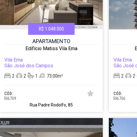
R$ 1.048.000
APARTAMENTO
Edifício Matiss Vila Ema
E
Vila Ema
Vila Ema
São José dos Campos
São José 
2
2
1
73.00m²
2
2
CÓD:
CÓD:
RI6709
RI6706
Rua Padre Rodolfo, 85