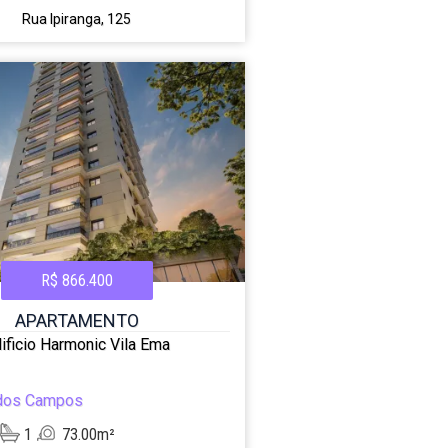
Rua Ipiranga, 125
R$ 866.400
APARTAMENTO
ificio Harmonic Vila Ema
dos Campos
1
73.00m²