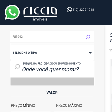
(12) 3209-1918
Q
v
1
SELECIONE O TIPO
LOCAL: BAIRRO, CIDADE OU EMPREENDIMENTO
BUSQUE: BAIRRO, CIDADE OU EMPREENDIMENTO.
VALOR
PREÇO MÍNIMO
PREÇO MÁXIMO