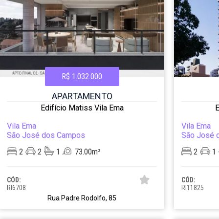
R$ 1.032.000
APARTAMENTO
Edifício Matiss Vila Ema
E
Vila Ema
Vila Ema
São José dos Campos
São José 
2
2
1
73.00m²
2
1
CÓD:
CÓD:
RI6708
RI11825
Rua Padre Rodolfo, 85