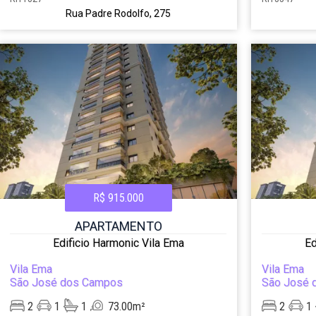
Rua Padre Rodolfo, 275
R$ 915.000
APARTAMENTO
Edificio Harmonic Vila Ema
Ed
Vila Ema
Vila Ema
São José dos Campos
São José 
2
1
1
73.00m²
2
1