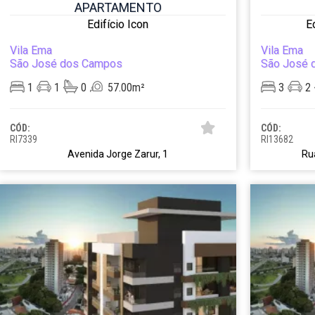
APARTAMENTO
Edifício Icon
E
Vila Ema
Vila Ema
São José dos Campos
São José 
1
1
0
57.00m²
3
2
CÓD:
CÓD:
RI7339
RI13682
Avenida Jorge Zarur, 1
Ru