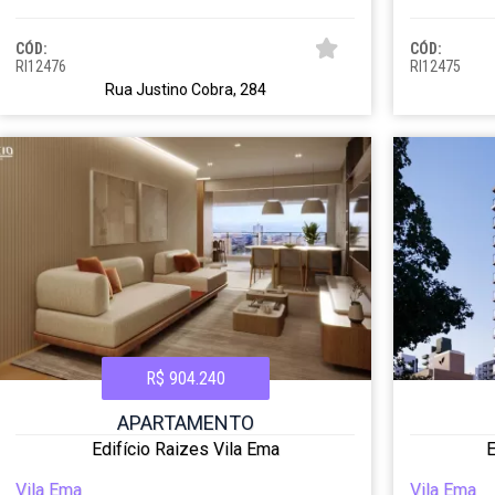
CÓD:
CÓD:
RI12476
RI12475
Rua Justino Cobra, 284
R$ 904.240
APARTAMENTO
Edifício Raizes Vila Ema
E
Vila Ema
Vila Ema