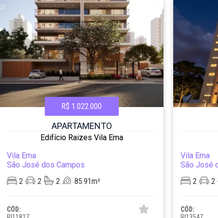
R$ 1.022.000
APARTAMENTO
Edifício Raizes Vila Ema
Vila Ema
Vila Ema
São José dos Campos
São José 
2
2
2
85.91m²
2
2
CÓD:
CÓD:
RI11827
RI13547