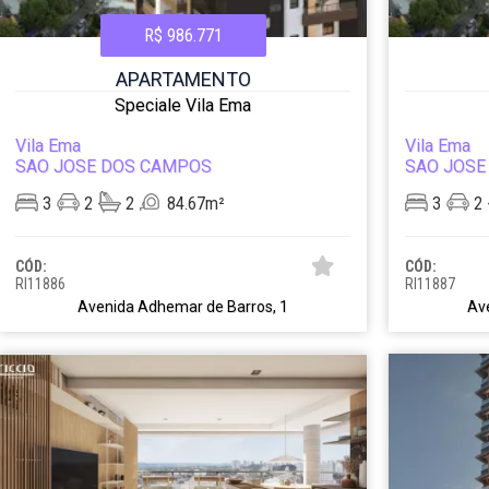
R$ 986.771
APARTAMENTO
Speciale Vila Ema
Vila Ema
Vila Ema
SAO JOSE DOS CAMPOS
SAO JOSE
3
2
2
84.67m²
3
2
CÓD:
CÓD:
RI11886
RI11887
Avenida Adhemar de Barros, 1
Av