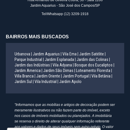
Rua Armando de Oliveira Cobra, 50 - Sala 1108
Jardim Aquarius - São José dos Campos/SP
Tel/Whatsapp
(12) 3209-1918
BAIRROS MAIS BUSCADOS
Urbanova |
Jardim Aquarius |
Vila Ema |
Jardim Satélite |
Parque Industrial |
Jardim Esplanada |
Jardim das Colinas |
Jardim das Indústrias |
Vila Adyana |
Bosque dos Eucaliptos |
Jardim America |
Jardim São Dimas |
Loteamento Floresta |
Villa Branca |
Jardim Oriente |
Jardim Portugal |
Vila Betânia |
Jardim Sul |
Vila Industrial |
Jardim Apolo
"Informamos que as mobílias e artigos de decoração podem ser
meramente ilustrativos ou não fazem parte do imóvel, exceto
nos casos de imóveis mobiliados ou planejados. A imobiliária
se reserva o direito de alterar qualquer informação referente
aos valores e dados de seus imóveis sem aviso prévio. O valor