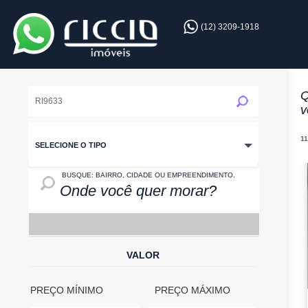
(12) 3209-1918
Q
v
11
SELECIONE O TIPO
LOCAL: BAIRRO, CIDADE OU EMPREENDIMENTO
BUSQUE: BAIRRO, CIDADE OU EMPREENDIMENTO.
VALOR
PREÇO MÍNIMO
PREÇO MÁXIMO