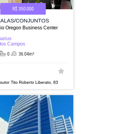
R$ 350.000
SALAS/CONJUNTOS
cio Oregon Business Center
arius
dos Campos
0
36.04m²
utor Tito Roberto Liberato, 83