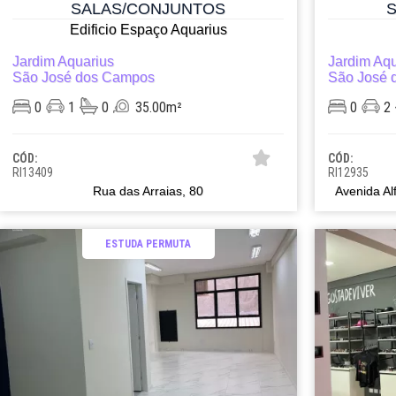
SALAS/CONJUNTOS
Edificio Espaço Aquarius
Jardim Aquarius
Jardim Aqu
São José dos Campos
São José 
0
1
0
35.00m²
0
2
CÓD:
CÓD:
RI13409
RI12935
Rua das Arraias, 80
Avenida Al
ESTUDA PERMUTA