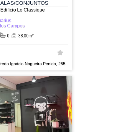
SALAS/CONJUNTOS
Edificio Le Classique
arius
dos Campos
0
38.00m²
fredo Ignácio Nogueira Penido, 255