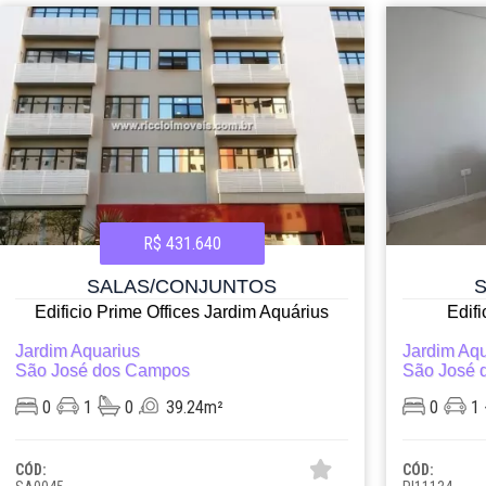
R$ 431.640
SALAS/CONJUNTOS
Edificio Prime Offices Jardim Aquárius
Edif
Jardim Aquarius
Jardim Aqu
São José dos Campos
São José 
0
1
0
39.24m²
0
1
CÓD:
CÓD: