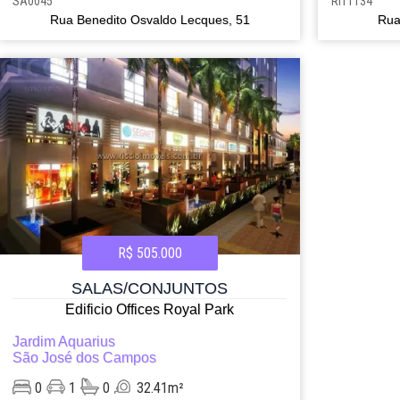
SA0045
RI11134
Rua Benedito Osvaldo Lecques, 51
Rua
R$ 505.000
SALAS/CONJUNTOS
Edificio Offices Royal Park
Jardim Aquarius
São José dos Campos
0
1
0
32.41m²