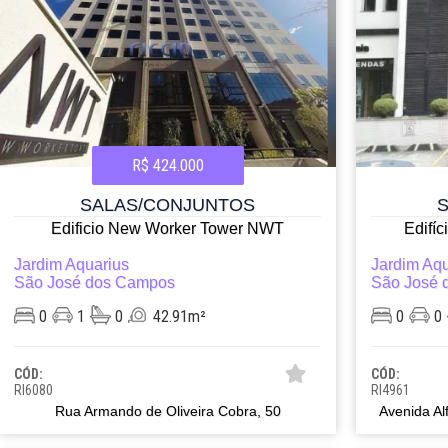
R$ 424.000
SALAS/CONJUNTOS
Edificio New Worker Tower NWT
Edifí
Jardim Aquarius
Jardim Aqu
São José dos Campos
São José 
0
1
0
42.91m²
0
0
CÓD:
CÓD:
RI6080
RI4961
Rua Armando de Oliveira Cobra, 50
Avenida Al