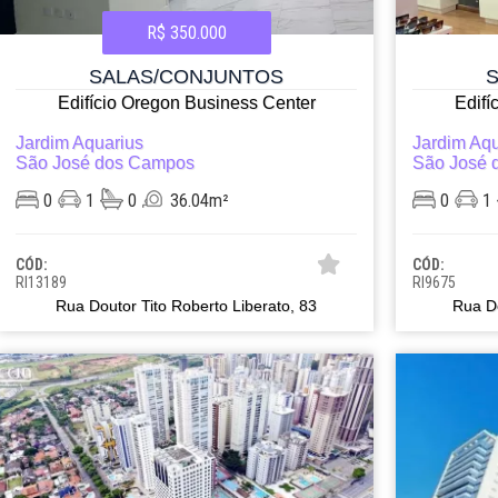
R$ 350.000
SALAS/CONJUNTOS
Edifício Oregon Business Center
Edifí
Jardim Aquarius
Jardim Aqu
São José dos Campos
São José 
0
1
0
36.04m²
0
1
CÓD:
CÓD:
RI13189
RI9675
Rua Doutor Tito Roberto Liberato, 83
Rua Do