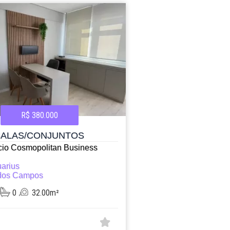
R$ 380.000
SALAS/CONJUNTOS
icio Cosmopolitan Business
arius
dos Campos
0
32.00m²