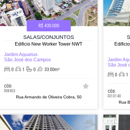
R$ 430.000
SALAS/CONJUNTOS
Edificio New Worker Tower NWT
Edifici
Jardim Aquarius
São José dos Campos
Jardim Aqu
São José 
0
1
0
33.00m²
0
1
CÓD:
RI8455
CÓD:
RI10140
Rua Armando de Oliveira Cobra, 50
Rua B