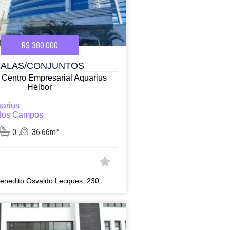
R$ 380.000
SALAS/CONJUNTOS
o Centro Empresarial Aquarius
Helbor
arius
dos Campos
0
36.66m²
enedito Osvaldo Lecques, 230