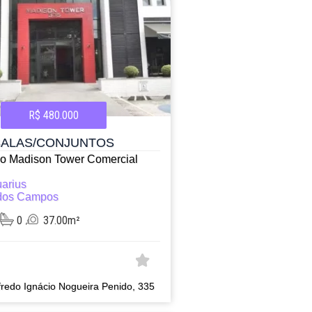
R$ 480.000
SALAS/CONJUNTOS
cio Madison Tower Comercial
arius
dos Campos
0
37.00m²
fredo Ignácio Nogueira Penido, 335