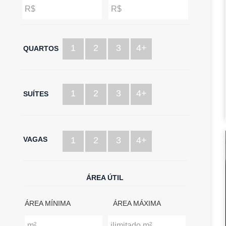
1
2
3
4+
QUARTOS
1
2
3
4+
SUÍTES
VAGAS
1
2
3
4+
ÁREA ÚTIL
ÁREA MÍNIMA
ÁREA MÁXIMA