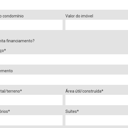
do condomínio
Valor do imóvel
ita financiamento?
ço*
emento
tal/terreno*
Área útil/construída*
órios*
Suítes*