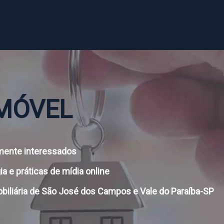
IMÓVEL
mente interessados
a e práticas de mídia online
biliária de São José dos Campos e Vale do Paraíba-SP