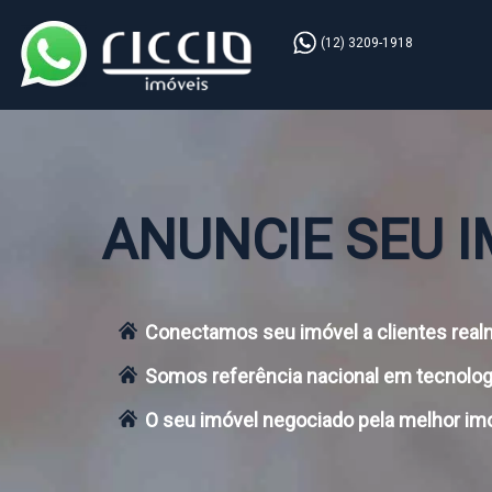
(12) 3209-1918
ANUNCIE SEU 
Conectamos seu imóvel a clientes real
Somos referência nacional em tecnologi
O seu imóvel negociado pela melhor imo