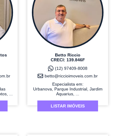
ntos
Betto Riccio
CRECI: 139.846F
(12) 97409-8008
om.br
betto@riccioimoveis.com.br
Especialista em:
das
Urbanova, Parque Industrial, Jardim
os, ...
Aquarius, ...
LISTAR IMÓVEIS