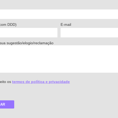
(com DDD)
E-mail
sua sugestão/elogio/reclamação
ceito os
termos de política e privacidade
IAR