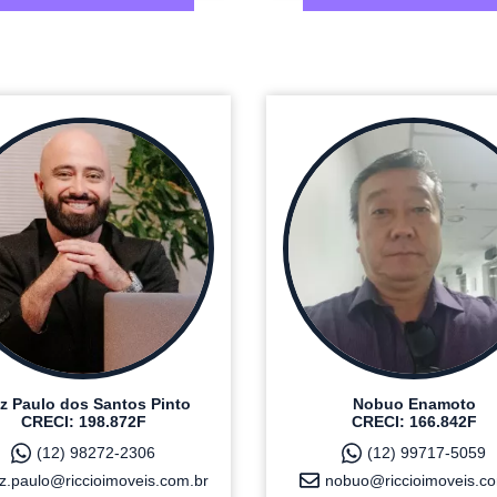
z Paulo dos Santos Pinto
Nobuo Enamoto
CRECI: 198.872F
CRECI: 166.842F
(12) 98272-2306
(12) 99717-5059
iz.paulo@riccioimoveis.com.br
nobuo@riccioimoveis.co