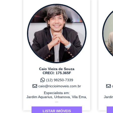
Caio Vieira de Souza
CRECI: 175.365F
(12) 98250-7339
caio@riccioimoveis.com.br
Especialista em:
Jardim Aquarius, Urbanova, Vila Ema,
Jardi
...
LISTAR IMÓVEIS