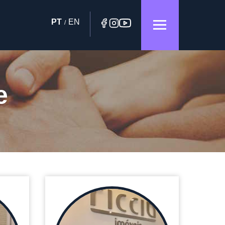
PT
EN
/
e