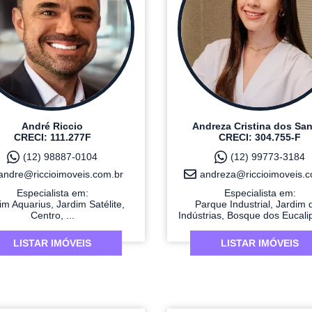
André Riccio
Andreza Cristina dos Sa
CRECI: 111.277F
CRECI: 304.755-F
(12) 98887-0104
(12) 99773-3184
andre@riccioimoveis.com.br
andreza@riccioimoveis.c
Especialista em:
Especialista em:
im Aquarius, Jardim Satélite,
Parque Industrial, Jardim 
Centro, ...
Indústrias, Bosque dos Eucalipt
LISTAR IMÓVEIS
LISTAR IMÓVEIS