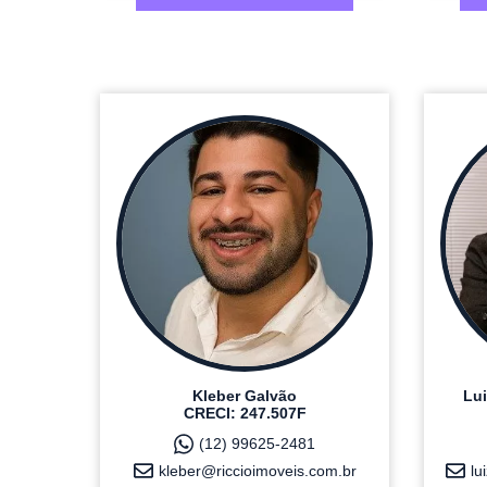
Kleber Galvão
Lui
CRECI: 247.507F
(12) 99625-2481
kleber@riccioimoveis.com.br
lu