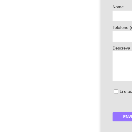
Nome
Telefone 
Descreva 
Li e a
ENV