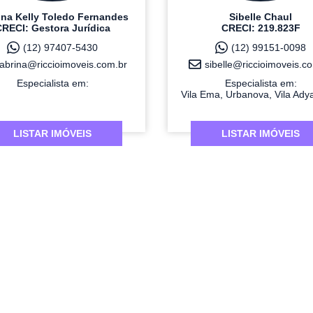
ina Kelly Toledo Fernandes
Sibelle Chaul
RECI: Gestora Jurídica
CRECI: 219.823F
(12) 97407-5430
(12) 99151-0098
abrina@riccioimoveis.com.br
sibelle@riccioimoveis.c
Especialista em:
Especialista em:
Vila Ema, Urbanova, Vila Adya
LISTAR IMÓVEIS
LISTAR IMÓVEIS