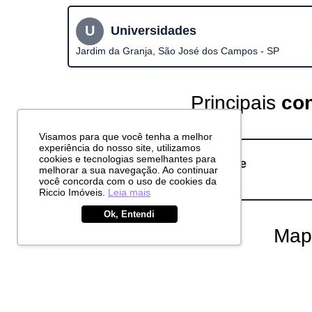
U
Universidades
Jardim da Granja, São José dos Campos - SP
Principais
con
Visamos para que você tenha a melhor
experiência do nosso site, utilizamos
cookies e tecnologias semelhantes para
Condominio Villa do Bosque
melhorar a sua navegação. Ao continuar
Rua Saturno, 176
você concorda com o uso de cookies da
Riccio Imóveis.
Leia mais
Ok, Entendi
Mapa