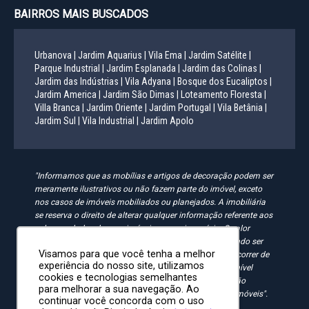
BAIRROS MAIS BUSCADOS
Urbanova |
Jardim Aquarius |
Vila Ema |
Jardim Satélite |
Parque Industrial |
Jardim Esplanada |
Jardim das Colinas |
Jardim das Indústrias |
Vila Adyana |
Bosque dos Eucaliptos |
Jardim America |
Jardim São Dimas |
Loteamento Floresta |
Villa Branca |
Jardim Oriente |
Jardim Portugal |
Vila Betânia |
Jardim Sul |
Vila Industrial |
Jardim Apolo
"Informamos que as mobílias e artigos de decoração podem ser
meramente ilustrativos ou não fazem parte do imóvel, exceto
nos casos de imóveis mobiliados ou planejados. A imobiliária
se reserva o direito de alterar qualquer informação referente aos
valores e dados de seus imóveis sem aviso prévio. O valor
anunciado do condomínio e IPTU é aproximado, podendo ser
Visamos para que você tenha a melhor
maior, menor ou mesmo passível de alteração. Pode ocorrer de
experiência do nosso site, utilizamos
algum imóvel anunciado no site não estar mais disponível
cookies e tecnologias semelhantes
devido à rotatividade. As solicitações feitas pelo site não
para melhorar a sua navegação. Ao
implicam em reserva, compra ou venda de quaisquer imóveis".
continuar você concorda com o uso