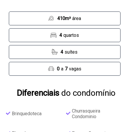
410m²
área
4
quartos
4
suítes
0
a
7
vagas
Diferenciais
do condomínio
Churrasqueira
Brinquedoteca
Condominio