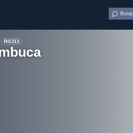
Busqu
RI1313
ambuca