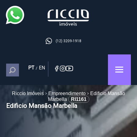
(12) 3209-1918
PT
EN
/
Riccio Imóveis
Empreendimento
Edificio Mansão
Marbella
RI1161
Edificio Mansão Marbella