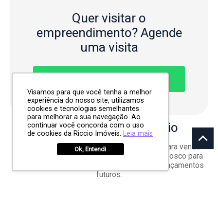
Quer visitar o
empreendimento?
Agende
uma visita
CONTATO POR WHATSAPP
Visamos para que você tenha a melhor
experiência do nosso site, utilizamos
cookies e tecnologias semelhantes
para melhorar a sua navegação. Ao
Unidades
do condomínio
continuar você concorda com o uso
de cookies da Riccio Imóveis.
Leia mais
No momento não há unidades disponíveis para venda
Ok, Entendi
neste empreendimento. Entre em contato conosco para
mais informações sobre disponibilidade e lançamentos
futuros.