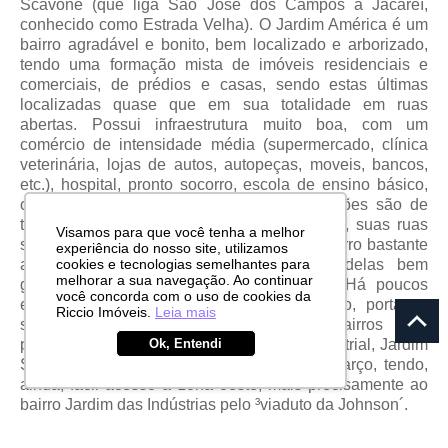
Scavone (que liga São José dos Campos a Jacareí,
conhecido como Estrada Velha). O Jardim América é um
bairro agradável e bonito, bem localizado e arborizado,
tendo uma formação mista de imóveis residenciais e
comerciais, de prédios e casas, sendo estas últimas
localizadas quase que em sua totalidade em ruas
abertas. Possui infraestrutura muito boa, com um
comércio de intensidade média (supermercado, clínica
veterinária, lojas de autos, autopeças, moveis, bancos,
etc.), hospital, pronto socorro, escola de ensino básico,
creche e corpo de bombeiros. As construções são de
tamanhos médios, relativamente valorizados, suas ruas
Visamos para que você tenha a melhor
são bem sinalizadas e iluminadas. É um bairro bastante
experiência do nosso site, utilizamos
cookies e tecnologias semelhantes para
arborizado, contando com praças (uma delas bem
melhorar a sua navegação. Ao continuar
grande), pistas de caminhada e ciclovia. Há poucos
você concorda com o uso de cookies da
estabelecimentos de funcionamento noturno, portanto,
Riccio Imóveis.
Leia mais
sua movimentação maior é diurna. Os bairros mais
Ok, Entendi
próximos ao Jardim América é: Parque Industrial, Jardim
Satélite e o Conjunto Residencial 31 de Março, tendo,
ainda, fácil acesso à zona oeste, mais precisamente ao
bairro Jardim das Indústrias pelo ³viaduto da Johnson´.
Quer saber mais sobre o Jardim América?