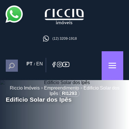
(12) 3209-1918
PT
EN
/
Riccio Imóveis
Empreendimento
Edificio Solar dos
Ipês
RI1293
Edificio Solar dos Ipês