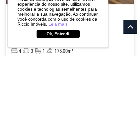
R$ 1.260.000
experiência do nosso site, utilizamos
cookies e tecnologias semelhantes para
melhorar a sua navegação. Ao continuar
APARTAMENTO
você concorda com o uso de cookies da
Edificio Solar dos Ipês
Riccio Imóveis.
Leia mais
Ok, Entendi
Vila Sanches
São José dos Campos
4
3
1
175.00m²
CÓD:
RI13339
Rua Pedro Ernesto, 130