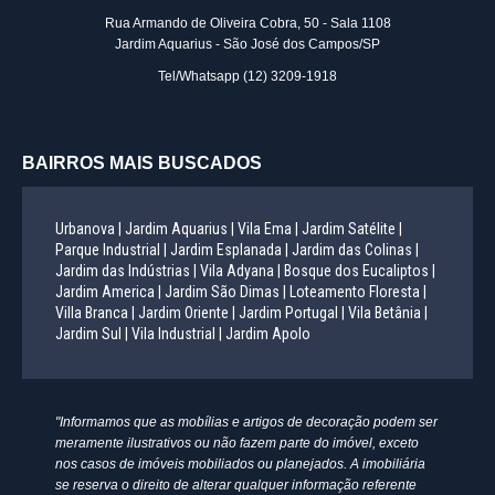
Rua Armando de Oliveira Cobra, 50 - Sala 1108
Jardim Aquarius - São José dos Campos/SP
Tel/Whatsapp
(12) 3209-1918
BAIRROS MAIS BUSCADOS
Urbanova |
Jardim Aquarius |
Vila Ema |
Jardim Satélite |
Parque Industrial |
Jardim Esplanada |
Jardim das Colinas |
Jardim das Indústrias |
Vila Adyana |
Bosque dos Eucaliptos |
Jardim America |
Jardim São Dimas |
Loteamento Floresta |
Villa Branca |
Jardim Oriente |
Jardim Portugal |
Vila Betânia |
Jardim Sul |
Vila Industrial |
Jardim Apolo
"Informamos que as mobílias e artigos de decoração podem ser
meramente ilustrativos ou não fazem parte do imóvel, exceto
nos casos de imóveis mobiliados ou planejados. A imobiliária
se reserva o direito de alterar qualquer informação referente