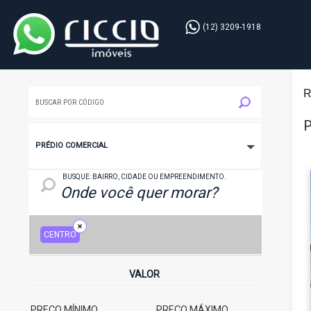
(12) 3209-1918
R
P
PRÉDIO COMERCIAL
LOCAL: BAIRRO, CIDADE OU EMPREENDIMENTO
BUSQUE: BAIRRO, CIDADE OU EMPREENDIMENTO.
CENTRO
VALOR
PREÇO MÍNIMO
PREÇO MÁXIMO