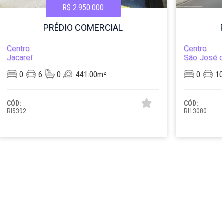
R$ 2.950.000
PRÉDIO COMERCIAL
Centro
Centro
Jacareí
São José 
0
6
0
441.00m²
0
1
CÓD:
CÓD:
RI5392
RI13080