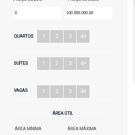
1
2
3
4+
QUARTOS
1
2
3
4+
SUÍTES
VAGAS
1
2
3
4+
ÁREA ÚTIL
ÁREA MÍNIMA
ÁREA MÁXIMA