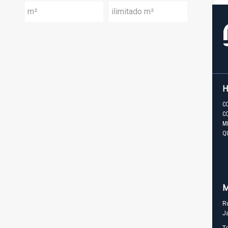
C
C
M
Q
M
R
J