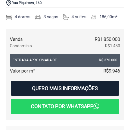
Rua Piquiroes, 160
4 dorms
3 vagas
4 suítes
186,00m²
Venda
R$1.850.000
Condomínio
R$1.450
ENTRADA APROXIMADA DE
R$ 370.000
Valor por m²
R$9.946
QUERO MAIS INFORMAÇÕES
CONTATO POR WHATSAPP