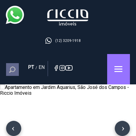
(12) 3209-1918
PT
EN
/