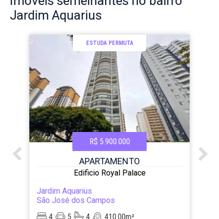
Imóveis
semelhantes no bairro
Jardim Aquarius
ESTUDA PERMUTA
R$ 5.900.000
APARTAMENTO
Edificio Royal Palace
Jardim Aquarius
São José dos Campos
4
5
4
410.00m²