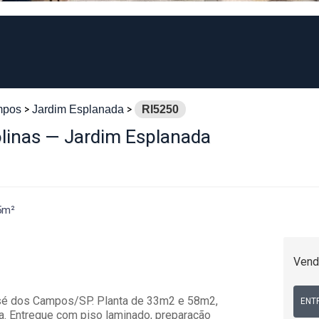
mpos
Jardim Esplanada
RI5250
olinas — Jardim Esplanada
5m²
Vend
osé dos Campos/SP. Planta de 33m2 e 58m2,
ENT
a. Entregue com piso laminado, preparação