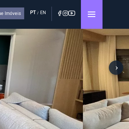
PT
EN
e Imóveis
/