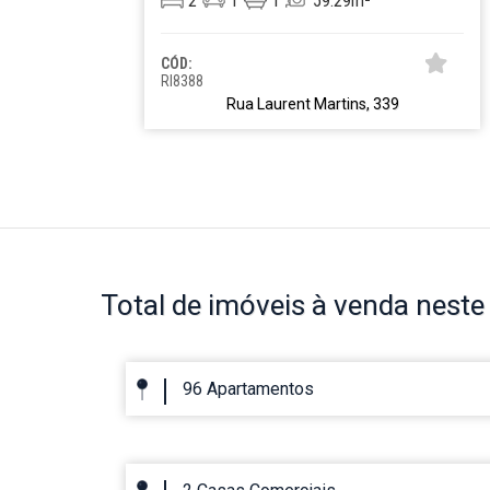
2
1
1
59.29m²
CÓD:
RI8388
Rua Laurent Martins, 339
Total de imóveis
à venda neste 
96 Apartamentos