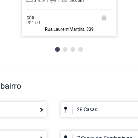
2
1
1
59.00m²
CÓD:
RI11751
Rua Laurent Martins, 339
bairro
28 Casas