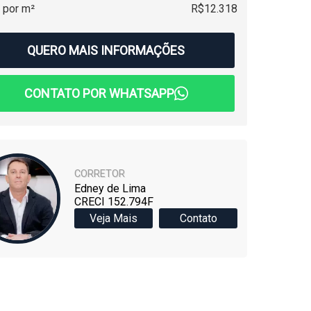
 por m²
R$12.318
QUERO MAIS INFORMAÇÕES
CONTATO POR WHATSAPP
CORRETOR
Edney de Lima
CRECI 152.794F
Veja Mais
Contato