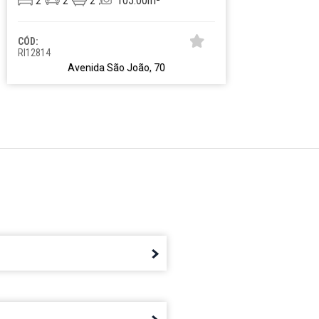
2
2
2
105.00m²
2
CÓD:
CÓD:
RI12814
RI134
Avenida São João, 70