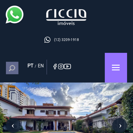
(12) 3209-1918
PT
EN
/