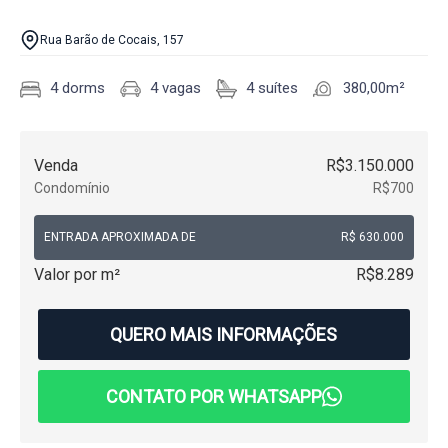
Rua Barão de Cocais, 157
4 dorms
4 vagas
4 suítes
380,00m²
Venda
R$3.150.000
Condomínio
R$700
ENTRADA APROXIMADA DE
R$ 630.000
Valor por m²
R$8.289
QUERO MAIS INFORMAÇÕES
CONTATO POR WHATSAPP