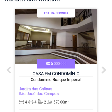
ESTUDA PERMUTA
R$ 5.000.000
CASA EM CONDOMÍNIO
Condominio Bosque Imperial
Jardim das Colinas
São José dos Campos
4
4
2
570.00m²