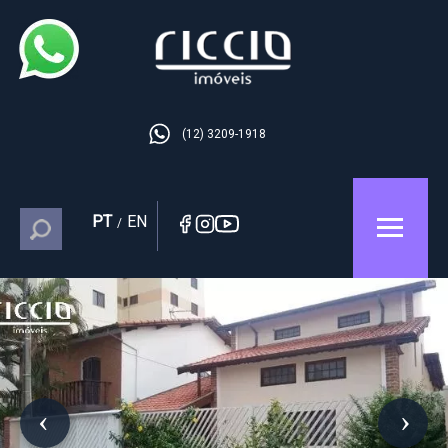
(12) 3209-1918
PT
EN
/