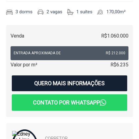
3 dorms
2 vagas
1 suítes
170,00m²
Venda
R$1.060.000
ENTRADA APROXIMADA DE
R$ 212.000
Valor por m²
R$6.235
QUERO MAIS INFORMAÇÕES
CONTATO POR WHATSAPP
CORRETOR