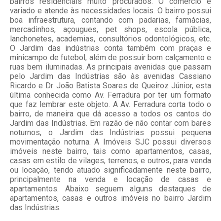
bairros residenciais muito procurados. O comércio é
variado e atende às necessidades locais. O bairro possui
boa infraestrutura, contando com padarias, farmácias,
mercadinhos, açougues, pet shops, escola pública,
lanchonetes, academias, consultórios odontológicos, etc.
O Jardim das indústrias conta também com praças e
minicampo de futebol, além de possuir bom calçamento e
ruas bem iluminadas. As principais avenidas que passam
pelo Jardim das Indústrias são às avenidas Cassiano
Ricardo e Dr João Batista Soares de Queiroz Júnior, esta
última conhecida como Av. Ferradura por ter um formato
que faz lembrar este objeto. A Av. Ferradura corta todo o
bairro, de maneira que dá acesso a todos os cantos do
Jardim das Indústrias. Em razão de não contar com bares
noturnos, o Jardim das Indústrias possui pequena
movimentação noturna. A Imóveis SJC possui diversos
imóveis neste bairro, tais como apartamentos, casas,
casas em estilo de vilages, terrenos, e outros, para venda
ou locação, tendo atuado significadamente neste bairro,
principalmente na venda e locação de casas e
apartamentos. Abaixo seguem alguns destaques de
apartamentos, casas e outros imóveis no bairro Jardim
das Indústrias.