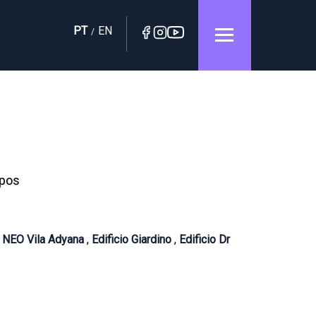
PT
EN
/
mpos
o NEO Vila Adyana
,
Edificio Giardino
,
Edificio Dr