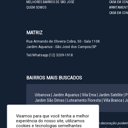
MELHORES BAIRROS DE SÃO JOSÉ
CASA EM CO
QUEM SOMOS
APARTAMENT
CASA EM CO
MATRIZ
Rua Armando de Oliveira Cobra, 50 - Sala 1108
Jardim Aquarius - São José dos Campos/SP
Tel/Whatsapp
(12) 3209-1918
BAIRROS MAIS BUSCADOS
Urbanova |
Jardim Aquarius |
Vila Ema |
Jardim Satélite |
P
Jardim São Dimas |
Loteamento Floresta |
Villa Branca |
Ja
Visamos para que você tenha a melhor
experiência do nosso site, utilizamos
"Informamos que as mobílias e artigos de decoração podem s
cookies e tecnologias semelhantes