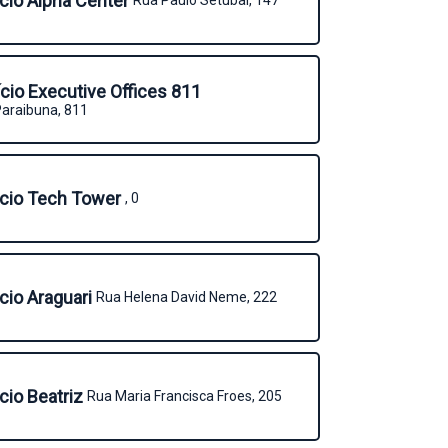
icio Alpha Center
Rua Paulo Setúbal, 147
ício Executive Offices 811
araibuna, 811
icio Tech Tower
, 0
icio Araguari
Rua Helena David Neme, 222
icio Beatriz
Rua Maria Francisca Froes, 205