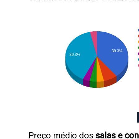
39.3%
39.3%
Preço médio dos
salas e con