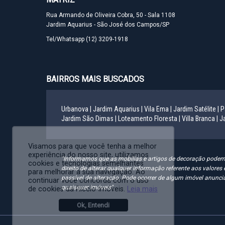
Rua Armando de Oliveira Cobra, 50 - Sala 1108
Jardim Aquarius - São José dos Campos/SP
Tel/Whatsapp
(12) 3209-1918
BAIRROS MAIS BUSCADOS
Urbanova |
Jardim Aquarius |
Vila Ema |
Jardim Satélite |
P
Jardim São Dimas |
Loteamento Floresta |
Villa Branca |
Ja
Visamos para que você tenha a melhor
experiência do nosso site, utilizamos
"Informamos que as mobílias e artigos de decoração podem s
cookies e tecnologias semelhantes
direito de alterar qualquer informação referente aos valor
para melhorar a sua navegação. Ao
passível de alteração. Pode ocorrer de algum imóvel anuncia
continuar você concorda com o uso
quaisquer imóveis".
de cookies da Riccio Imóveis.
Leia mais
Ok, Entendi