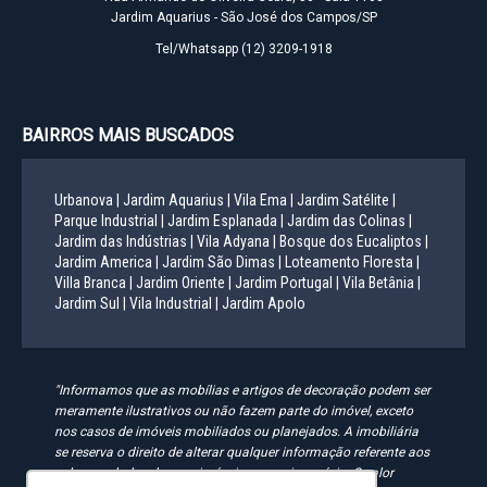
Jardim Aquarius - São José dos Campos/SP
Tel/Whatsapp
(12) 3209-1918
BAIRROS MAIS BUSCADOS
Urbanova |
Jardim Aquarius |
Vila Ema |
Jardim Satélite |
Parque Industrial |
Jardim Esplanada |
Jardim das Colinas |
Jardim das Indústrias |
Vila Adyana |
Bosque dos Eucaliptos |
Jardim America |
Jardim São Dimas |
Loteamento Floresta |
Villa Branca |
Jardim Oriente |
Jardim Portugal |
Vila Betânia |
Jardim Sul |
Vila Industrial |
Jardim Apolo
"Informamos que as mobílias e artigos de decoração podem ser
meramente ilustrativos ou não fazem parte do imóvel, exceto
nos casos de imóveis mobiliados ou planejados. A imobiliária
se reserva o direito de alterar qualquer informação referente aos
valores e dados de seus imóveis sem aviso prévio. O valor