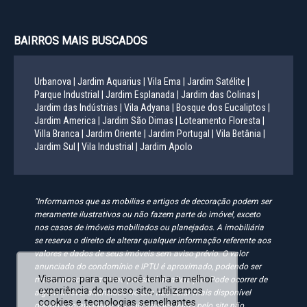
BAIRROS MAIS BUSCADOS
Urbanova |
Jardim Aquarius |
Vila Ema |
Jardim Satélite |
Parque Industrial |
Jardim Esplanada |
Jardim das Colinas |
Jardim das Indústrias |
Vila Adyana |
Bosque dos Eucaliptos |
Jardim America |
Jardim São Dimas |
Loteamento Floresta |
Villa Branca |
Jardim Oriente |
Jardim Portugal |
Vila Betânia |
Jardim Sul |
Vila Industrial |
Jardim Apolo
"Informamos que as mobílias e artigos de decoração podem ser
meramente ilustrativos ou não fazem parte do imóvel, exceto
nos casos de imóveis mobiliados ou planejados. A imobiliária
se reserva o direito de alterar qualquer informação referente aos
valores e dados de seus imóveis sem aviso prévio. O valor
anunciado do condomínio e IPTU é aproximado, podendo ser
Visamos para que você tenha a melhor
maior, menor ou mesmo passível de alteração. Pode ocorrer de
experiência do nosso site, utilizamos
algum imóvel anunciado no site não estar mais disponível
cookies e tecnologias semelhantes
devido à rotatividade. As solicitações feitas pelo site não