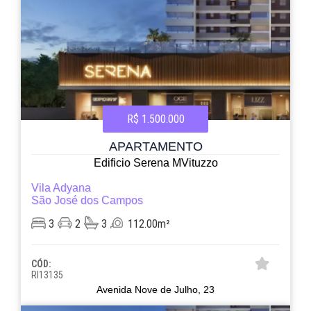
R$ 1.500.000
APARTAMENTO
Edificio Serena MVituzzo
Vila Adyana
São José dos Campos
3
2
3
112.00m²
CÓD:
RI13135
Avenida Nove de Julho, 23