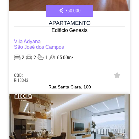
R$ 750.000
APARTAMENTO
Edificio Genesis
Vila Adyana
São José dos Campos
2
2
1
65.00m²
CÓD:
RI13343
Rua Santa Clara, 100