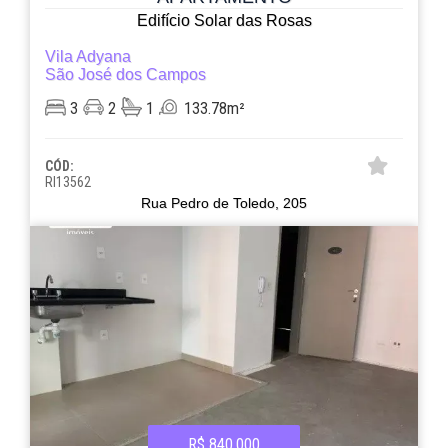
Edifício Solar das Rosas
Vila Adyana
São José dos Campos
3
2
1
133.78m²
CÓD:
RI13562
Rua Pedro de Toledo, 205
R$ 840.000