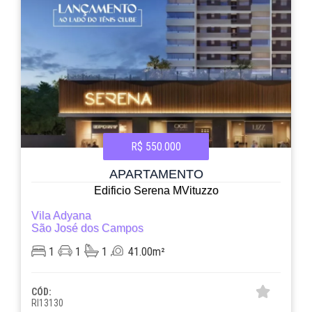
R$ 550.000
APARTAMENTO
Edificio Serena MVituzzo
Vila Adyana
São José dos Campos
1
1
1
41.00m²
CÓD:
RI13130