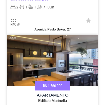
2
1
1
71.00m²
CÓD:
RI9050
Avenida Paulo Beker, 27
R$ 1.560.000
APARTAMENTO
Edifício Marinella