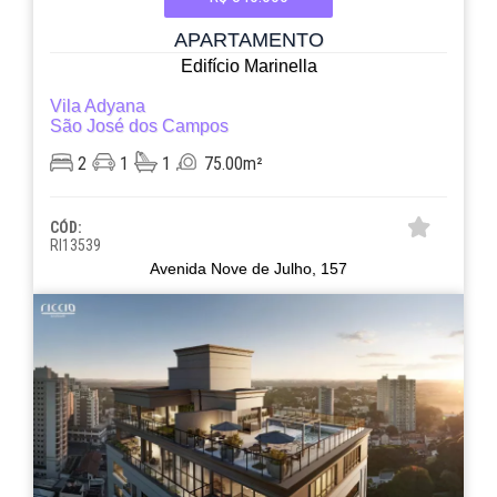
APARTAMENTO
Edifício Marinella
Vila Adyana
São José dos Campos
2
1
1
75.00m²
CÓD:
RI13539
Avenida Nove de Julho, 157