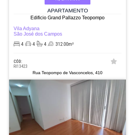
APARTAMENTO
Edificio Grand Pallazzo Teopompo
Vila Adyana
São José dos Campos
4
4
4
312.00m²
CÓD:
RI13423
Rua Teopompo de Vasconcelos, 410