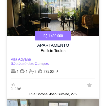
R$ 1.490.000
APARTAMENTO
Edificio Toulon
Vila Adyana
São José dos Campos
4
4
2
285.00m²
CÓD:
RI13305
Rua Coronel João Cursino, 275