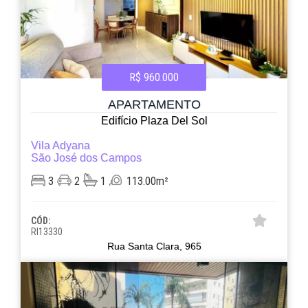
R$ 960.000
APARTAMENTO
Edifício Plaza Del Sol
Vila Adyana
São José dos Campos
3
2
1
113.00m²
CÓD:
RI13330
Rua Santa Clara, 965