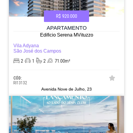
R$ 920.000
APARTAMENTO
Edificio Serena MVituzzo
Vila Adyana
São José dos Campos
2
1
2
71.00m²
CÓD:
RI13132
Avenida Nove de Julho, 23