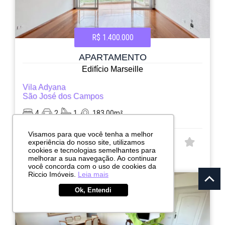
R$ 1.400.000
APARTAMENTO
Edifício Marseille
Vila Adyana
São José dos Campos
4
2
1
183.00m²
Visamos para que você tenha a melhor
experiência do nosso site, utilizamos
CÓD:
cookies e tecnologias semelhantes para
RI13095
melhorar a sua navegação. Ao continuar
Avenida Nove de Julho, 709
você concorda com o uso de cookies da
Riccio Imóveis.
Leia mais
Ok, Entendi