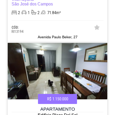
São José dos Campos
2
1
2
71.84m²
CÓD:
RI13194
Avenida Paulo Beker, 27
R$ 1.150.000
APARTAMENTO