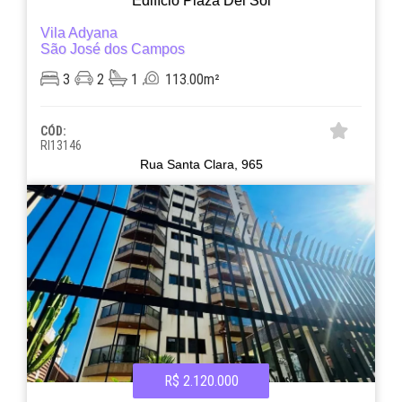
Edifício Plaza Del Sol
Vila Adyana
São José dos Campos
3
2
1
113.00m²
CÓD:
RI13146
Rua Santa Clara, 965
R$ 2.120.000