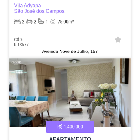
Vila Adyana
São José dos Campos
2
2
1
75.00m²
CÓD:
RI13577
Avenida Nove de Julho, 157
R$ 1.400.000
APARTAMENTO