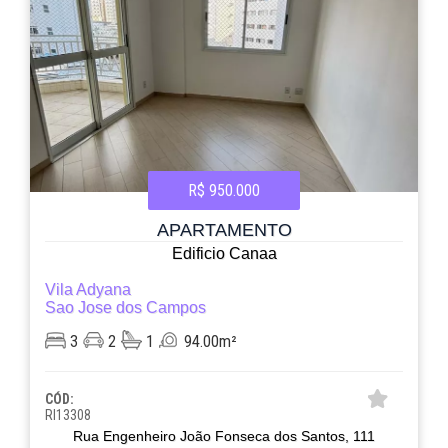
R$ 950.000
APARTAMENTO
Edificio Canaa
Vila Adyana
Sao Jose dos Campos
3
2
1
94.00m²
CÓD:
RI13308
Rua Engenheiro João Fonseca dos Santos, 111