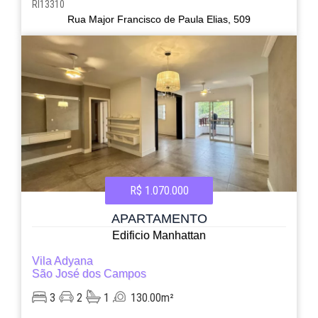
RI13310
Rua Major Francisco de Paula Elias, 509
R$ 1.070.000
APARTAMENTO
Edificio Manhattan
Vila Adyana
São José dos Campos
3
2
1
130.00m²