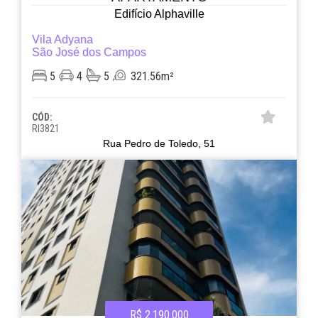
Edifício Alphaville
Vila Adyana
São José dos Campos
5
4
5
321.56m²
CÓD:
RI3821
Rua Pedro de Toledo, 51
R$ 2.190.000