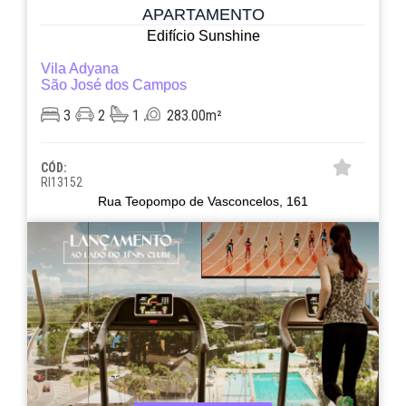
APARTAMENTO
Edifício Sunshine
Vila Adyana
São José dos Campos
3
2
1
283.00m²
CÓD:
RI13152
Rua Teopompo de Vasconcelos, 161