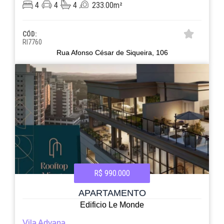
4
4
4
233.00m²
CÓD:
RI7760
Rua Afonso César de Siqueira, 106
R$ 990.000
APARTAMENTO
Edificio Le Monde
Vila Adyana