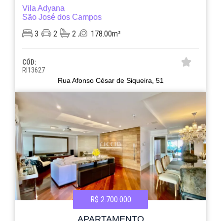
Vila Adyana
São José dos Campos
3
2
2
178.00m²
CÓD:
RI13627
Rua Afonso César de Siqueira, 51
R$ 2.700.000
APARTAMENTO