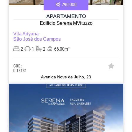
R$ 790.000
APARTAMENTO
Edificio Serena MVituzzo
Vila Adyana
São José dos Campos
2
1
2
66.00m²
CÓD:
RI13131
Avenida Nove de Julho, 23