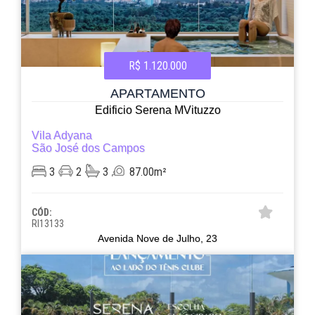
R$ 1.120.000
APARTAMENTO
Edificio Serena MVituzzo
Vila Adyana
São José dos Campos
3
2
3
87.00m²
CÓD:
RI13133
Avenida Nove de Julho, 23