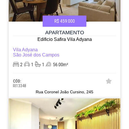
R$ 459.000
APARTAMENTO
Edificio Safira Vila Adyana
Vila Adyana
São José dos Campos
2
1
1
56.00m²
CÓD:
RI13348
Rua Coronel João Cursino, 245