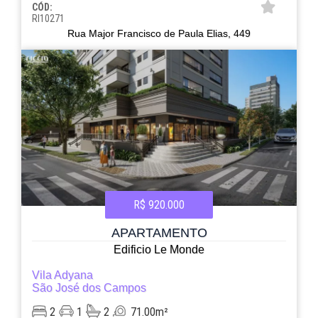
CÓD:
RI10271
Rua Major Francisco de Paula Elias, 449
R$ 920.000
APARTAMENTO
Edificio Le Monde
Vila Adyana
São José dos Campos
2
1
2
71.00m²