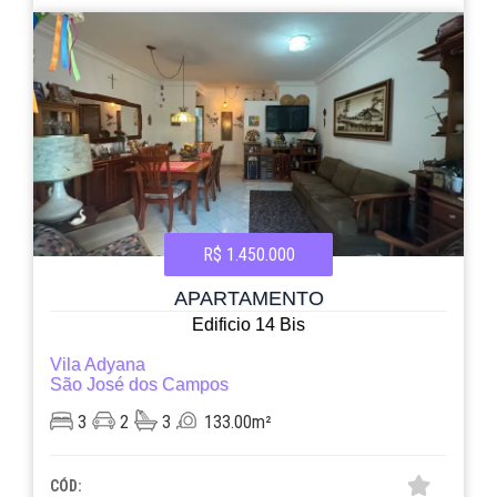
R$ 1.450.000
APARTAMENTO
Edificio 14 Bis
Vila Adyana
São José dos Campos
3
2
3
133.00m²
CÓD: