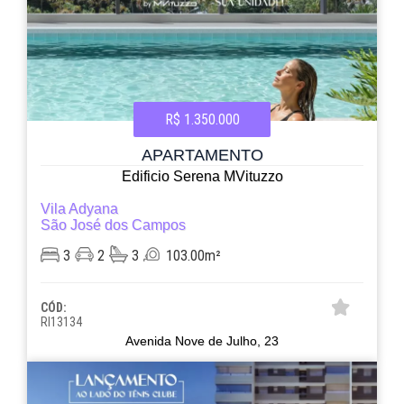
R$ 1.350.000
APARTAMENTO
Edificio Serena MVituzzo
Vila Adyana
São José dos Campos
3
2
3
103.00m²
CÓD:
RI13134
Avenida Nove de Julho, 23