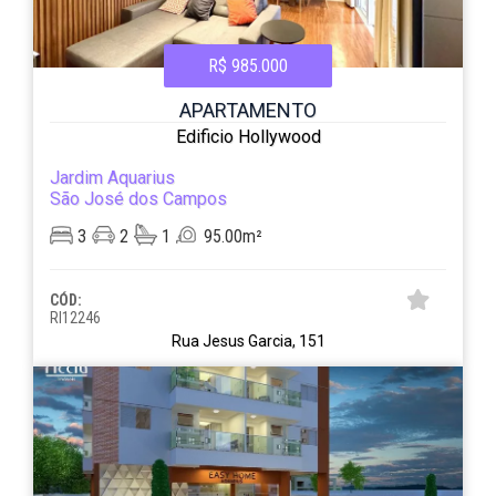
R$ 985.000
APARTAMENTO
Edificio Hollywood
Jardim Aquarius
São José dos Campos
3
2
1
95.00m²
CÓD:
RI12246
Rua Jesus Garcia, 151