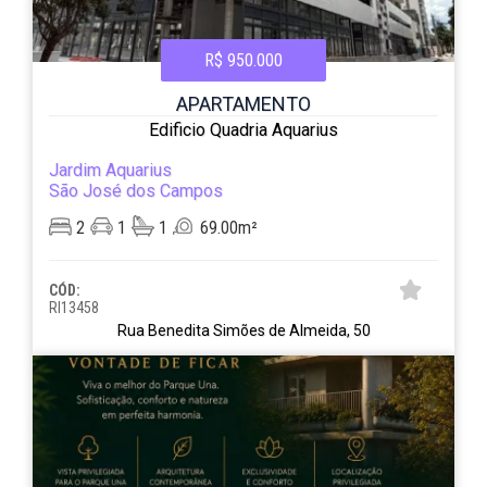
R$ 950.000
APARTAMENTO
Edificio Quadria Aquarius
Jardim Aquarius
São José dos Campos
2
1
1
69.00m²
CÓD:
RI13458
Rua Benedita Simões de Almeida, 50