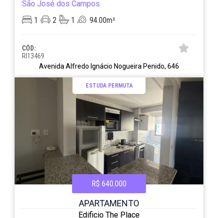
São José dos Campos
1
2
1
94.00m²
CÓD:
RI13469
Avenida Alfredo Ignácio Nogueira Penido, 646
ESTUDA PERMUTA
R$ 640.000
APARTAMENTO
Edificio The Place