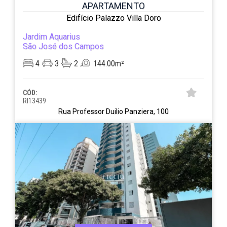
APARTAMENTO
Edifício Palazzo Villa Doro
Jardim Aquarius
São José dos Campos
4
3
2
144.00m²
CÓD:
RI13439
Rua Professor Duilio Panziera, 100