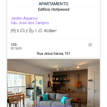
APARTAMENTO
Edificio Hollywood
Jardim Aquarius
São José dos Campos
3
2
1
95.00m²
CÓD:
RI13609
Rua Jesus Garcia, 151