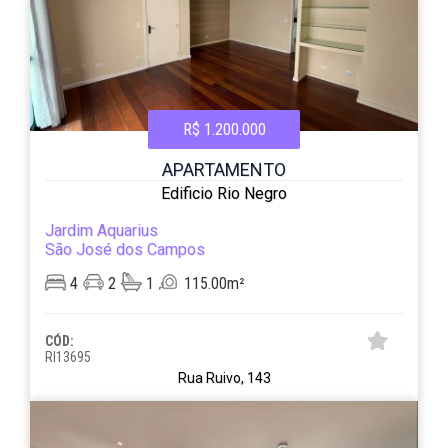
R$ 1.200.000
APARTAMENTO
Edificio Rio Negro
Jardim Aquarius
São José dos Campos
4
2
1
115.00m²
CÓD:
RI13695
Rua Ruivo, 143