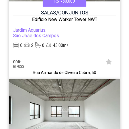
R$ 780.000
SALAS/CONJUNTOS
Edificio New Worker Tower NWT
Jardim Aquarius
São José dos Campos
0
2
0
43.00m²
CÓD:
RI7033
Rua Armando de Oliveira Cobra, 50