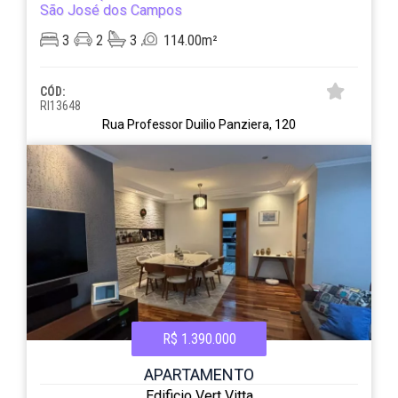
São José dos Campos
3
2
3
114.00m²
CÓD:
RI13648
Rua Professor Duilio Panziera, 120
R$ 1.390.000
APARTAMENTO
Edificio Vert Vitta