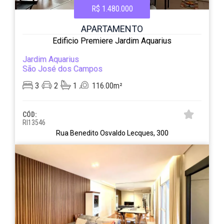
R$ 1.480.000
APARTAMENTO
Edificio Premiere Jardim Aquarius
Jardim Aquarius
São José dos Campos
3
2
1
116.00m²
CÓD:
RI13546
Rua Benedito Osvaldo Lecques, 300