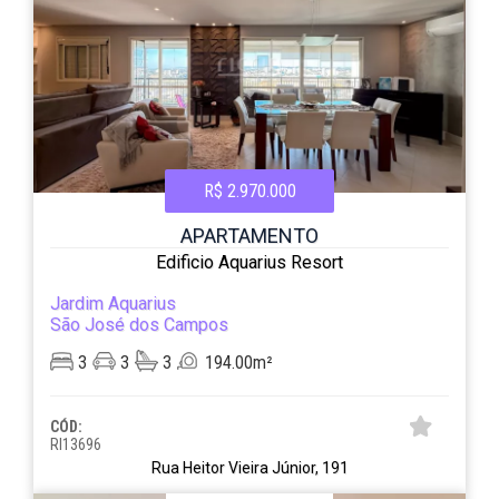
R$ 2.970.000
APARTAMENTO
Edificio Aquarius Resort
Jardim Aquarius
São José dos Campos
3
3
3
194.00m²
CÓD:
RI13696
Rua Heitor Vieira Júnior, 191