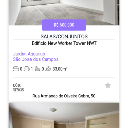
R$ 600.000
SALAS/CONJUNTOS
Edificio New Worker Tower NWT
Jardim Aquarius
São José dos Campos
0
1
0
33.00m²
CÓD:
RI7035
Rua Armando de Oliveira Cobra, 50