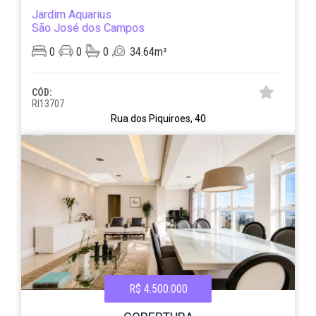
Jardim Aquarius
São José dos Campos
0
0
0
34.64m²
CÓD:
RI13707
Rua dos Piquiroes, 40
R$ 4.500.000