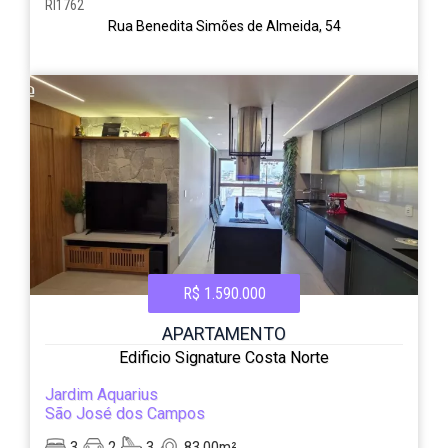
RI1762
Rua Benedita Simões de Almeida, 54
R$ 1.590.000
APARTAMENTO
Edificio Signature Costa Norte
Jardim Aquarius
São José dos Campos
3
2
3
83.00m²