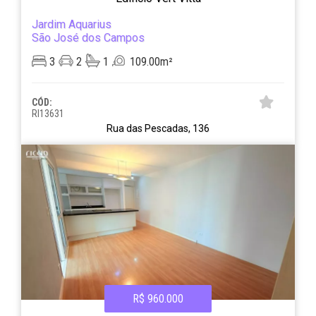
Jardim Aquarius
São José dos Campos
3
2
1
109.00m²
CÓD:
RI13631
Rua das Pescadas, 136
R$ 960.000