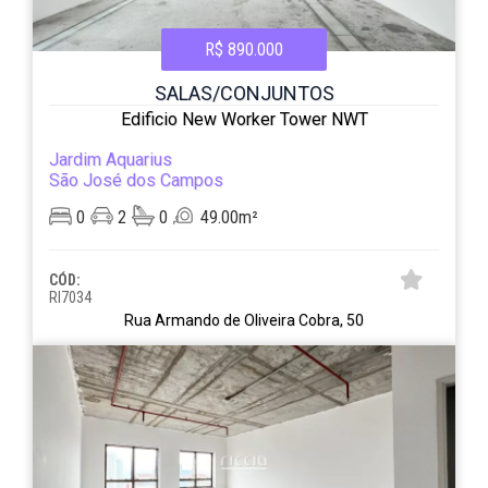
R$ 890.000
SALAS/CONJUNTOS
Edificio New Worker Tower NWT
Jardim Aquarius
São José dos Campos
0
2
0
49.00m²
CÓD:
RI7034
Rua Armando de Oliveira Cobra, 50