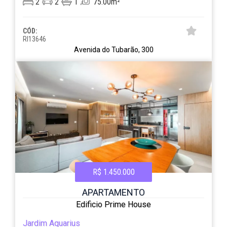
2
2
1
75.00m²
CÓD:
RI13646
Avenida do Tubarão, 300
R$ 1.450.000
APARTAMENTO
Edificio Prime House
Jardim Aquarius