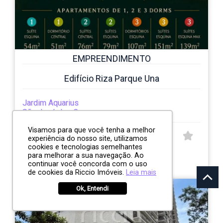
EMPREENDIMENTO
Edifício Riza Parque Una
Jardim Aquarius
São José dos Campos
Visamos para que você tenha a melhor
CÓD:
experiência do nosso site, utilizamos
RI13461
cookies e tecnologias semelhantes
Avenida Cassiano Ricardo, 650
para melhorar a sua navegação. Ao
continuar você concorda com o uso
de cookies da Riccio Imóveis.
Leia mais
Ok, Entendi