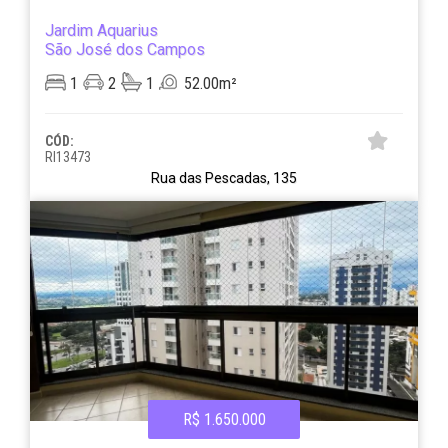
Jardim Aquarius
São José dos Campos
1
2
1
52.00m²
CÓD:
RI13473
Rua das Pescadas, 135
R$ 1.650.000