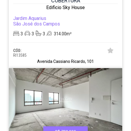
COBERTURA
Edificio Sky House
Jardim Aquarius
São José dos Campos
3
3
3
314.00m²
CÓD:
RI13585
Avenida Cassiano Ricardo, 101