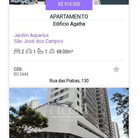
R$ 910.000
APARTAMENTO
Edificio Agatha
Jardim Aquarius
São José dos Campos
2
1
1
68.00m²
CÓD:
RI13444
Rua das Piabas, 130