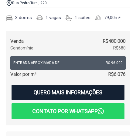
Rua Pedro Tursi, 220
3 dorms
1 vagas
1 suítes
79,00m²
Venda
R$480.000
Condomínio
R$680
ENTRADA APROXIMADA DE
R$ 96.000
Valor por m²
R$6.076
QUERO MAIS INFORMAÇÕES
CONTATO POR WHATSAPP