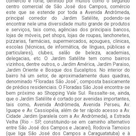
comércio é forte, definido por muitos como o segundo
centro comercial de São José dos Campos, comércio
este que se estende por toda a Avenida Andrômeda,
principal corredor do Jardim Satélite, podendo-se
encontrar nele uma diversidade muito grande de produtos
e serviços, tais como, agências dos principais bancos,
lojas de móveis, pet shops, lojas de roupas, lanchonetes,
pizzarias, farmácias, supermercados, açougues, clinicas,
escolas (técnicas, de informática, de línguas, públicas e
particulares), clubes, salão de beleza, academias,
delegacias, etc. O Jardim Satélite tem como bairros
vizinhos, dentre outros, o Jardim América, Jardim Paraiso,
Jardim Oriente e Bosque dos Eucaliptos. No interior do
bairro há um setor, de aproximadamente duas quadras,
denominado ³Floradas São José´, composta basicamente
de prédios residenciais. O Floradas São José encontra-se
bem próximo ao Shopping Vale Sul. Ressalte-se, ainda,
que o Jardim Satélite é cortado por avenidas importantes,
tais como, Avenida Andrômeda, Avenida Perseu, Av.
Iguape e Av. Cassiopéia, além de ter rápido acesso a Av.
Cidade Jardim (paralela com a Av. Andrômeda), a Estrada
Velha (Rio - SP, constituindo-se em caminho alternativo
entre São José dos Campos e Jacareí), Rodovia Tamoios
(que liga São José dos Campos a Caraguatatuba) e à