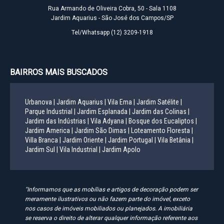
Rua Armando de Oliveira Cobra, 50 - Sala 1108
Jardim Aquarius - São José dos Campos/SP
Tel/Whatsapp
(12) 3209-1918
BAIRROS MAIS BUSCADOS
Urbanova |
Jardim Aquarius |
Vila Ema |
Jardim Satélite |
Parque Industrial |
Jardim Esplanada |
Jardim das Colinas |
Jardim das Indústrias |
Vila Adyana |
Bosque dos Eucaliptos |
Jardim America |
Jardim São Dimas |
Loteamento Floresta |
Villa Branca |
Jardim Oriente |
Jardim Portugal |
Vila Betânia |
Jardim Sul |
Vila Industrial |
Jardim Apolo
"Informamos que as mobílias e artigos de decoração podem ser
meramente ilustrativos ou não fazem parte do imóvel, exceto
nos casos de imóveis mobiliados ou planejados. A imobiliária
se reserva o direito de alterar qualquer informação referente aos