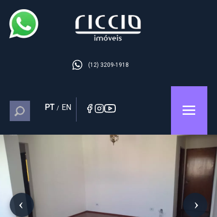
(12) 3209-1918
PT
EN
/