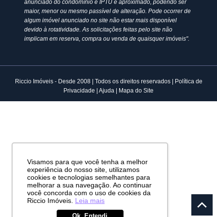
anunciado do condomínio e IPTU é aproximado, podendo ser
maior, menor ou mesmo passível de alteração. Pode ocorrer de
algum imóvel anunciado no site não estar mais disponível
devido à rotatividade. As solicitações feitas pelo site não
implicam em reserva, compra ou venda de quaisquer imóveis".
Riccio Imóveis - Desde 2008 | Todos os direitos reservados |
Política de
Privacidade
|
Ajuda
|
Mapa do Site
Visamos para que você tenha a melhor
experiência do nosso site, utilizamos
cookies e tecnologias semelhantes para
melhorar a sua navegação. Ao continuar
você concorda com o uso de cookies da
Riccio Imóveis.
Leia mais
Ok, Entendi