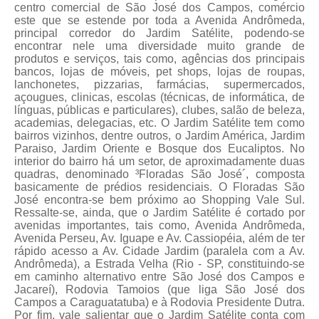
centro comercial de São José dos Campos, comércio
este que se estende por toda a Avenida Andrômeda,
principal corredor do Jardim Satélite, podendo-se
encontrar nele uma diversidade muito grande de
produtos e serviços, tais como, agências dos principais
bancos, lojas de móveis, pet shops, lojas de roupas,
lanchonetes, pizzarias, farmácias, supermercados,
açougues, clinicas, escolas (técnicas, de informática, de
línguas, públicas e particulares), clubes, salão de beleza,
academias, delegacias, etc. O Jardim Satélite tem como
bairros vizinhos, dentre outros, o Jardim América, Jardim
Paraiso, Jardim Oriente e Bosque dos Eucaliptos. No
interior do bairro há um setor, de aproximadamente duas
quadras, denominado ³Floradas São José´, composta
basicamente de prédios residenciais. O Floradas São
José encontra-se bem próximo ao Shopping Vale Sul.
Ressalte-se, ainda, que o Jardim Satélite é cortado por
avenidas importantes, tais como, Avenida Andrômeda,
Avenida Perseu, Av. Iguape e Av. Cassiopéia, além de ter
rápido acesso a Av. Cidade Jardim (paralela com a Av.
Andrômeda), a Estrada Velha (Rio - SP, constituindo-se
em caminho alternativo entre São José dos Campos e
Jacareí), Rodovia Tamoios (que liga São José dos
Campos a Caraguatatuba) e à Rodovia Presidente Dutra.
Por fim, vale salientar que o Jardim Satélite conta com