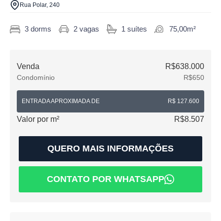
Rua Polar, 240
3 dorms
2 vagas
1 suítes
75,00m²
Venda
R$638.000
Condomínio
R$650
ENTRADA APROXIMADA DE
R$ 127.600
Valor por m²
R$8.507
QUERO MAIS INFORMAÇÕES
CONTATO POR WHATSAPP