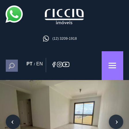
(12) 3209-1918
PT
EN
/