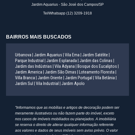
Jardim Aquarius - São José dos Campos/SP
Tel/Whatsapp
(12) 3209-1918
BAIRROS MAIS BUSCADOS
Urbanova |
Jardim Aquarius |
Vila Ema |
Jardim Satélite |
Parque Industrial |
Jardim Esplanada |
Jardim das Colinas |
Jardim das Indústrias |
Vila Adyana |
Bosque dos Eucaliptos |
Jardim America |
Jardim São Dimas |
Loteamento Floresta |
Villa Branca |
Jardim Oriente |
Jardim Portugal |
Vila Betânia |
Jardim Sul |
Vila Industrial |
Jardim Apolo
"Informamos que as mobílias e artigos de decoração podem ser
meramente ilustrativos ou não fazem parte do imóvel, exceto
nos casos de imóveis mobiliados ou planejados. A imobiliária
se reserva o direito de alterar qualquer informação referente
aos valores e dados de seus imóveis sem aviso prévio. O valor