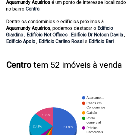
Aquamundy Aquários
é um ponto de interesse localizado
no bairro
Centro
.
Dentre os condomínios e edifícios próximos à
Aquamundy Aquários
, podemos destacar o
Edificio
Giardino
,
Edifício Net Offices
,
Edificio Dr Nelson Davila
,
Edificio Apolo
,
Edificio Carlino Rossi
e
Edificio Bari
.
Centro
tem 52 imóveis à venda
Apartame…
Casas em
Condominios
Galpão
13.5%
Ponto
comercial
23.1%
51.9%
Prédios
Comerciais