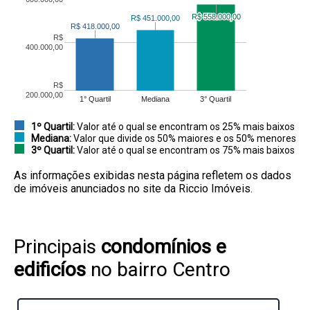
R$ 558.000,00
R$ 558.000,00
R$ 451.000,00
R$ 451.000,00
R$ 418.000,00
R$ 418.000,00
R$
400.000,00
R$
200.000,00
1° Quartil
Mediana
3° Quartil
1º Quartil:
Valor até o qual se encontram os 25% mais baixos
Mediana:
Valor que divide os 50% maiores e os 50% menores
3º Quartil:
Valor até o qual se encontram os 75% mais baixos
As informações exibidas nesta página refletem os dados
de imóveis anunciados no site da Riccio Imóveis.
Principais
condomínios e
edificíos
no bairro Centro