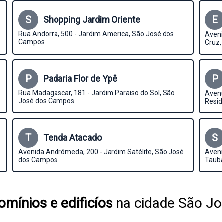
S
E
Shopping Jardim Oriente
Rua Andorra, 500 - Jardim America, São José dos
Aveni
Campos
Cruz
P
P
Padaria Flor de Ypê
Rua Madagascar, 181 - Jardim Paraiso do Sol, São
Aven
José dos Campos
Resid
T
S
Tenda Atacado
Avenida Andrômeda, 200 - Jardim Satélite, São José
Aveni
dos Campos
Taub
mínios e edificíos
na cidade São J