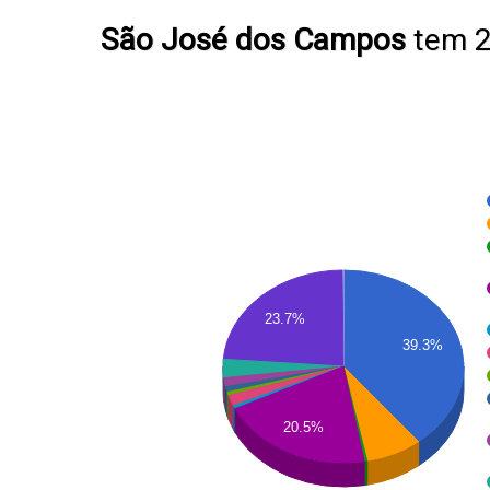
São José dos Campos
tem 2
23.7%
39.3%
20.5%