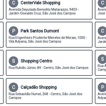
C
C
CenterVale Shopping
Avenida Deputado Benedito Matarazzo, 9403 -
Aveni
Jardim Oswaldo Cruz, São José dos Campos
José
P
C
Park Santos Dumont
Rua Engenheiro Prudente Meireles de Morais, 1000 -
Aveni
Vila Adyana, São José dos Campos
Jard
S
S
Shopping Centro
Rua A
Rua Rubião Júnior, 84 - Centro, São José dos Campos
Cam
C
P
Calçadão Shopping
Rua Sebastião Humel, 268 - Centro, São José dos
Aveni
Campos
Adya