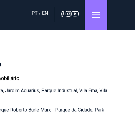
PT
EN
/
o
biliário
va
,
Jardim Aquarius
,
Parque Industrial
,
Vila Ema
,
Vila
rque Roberto Burle Marx - Parque da Cidade
,
Park