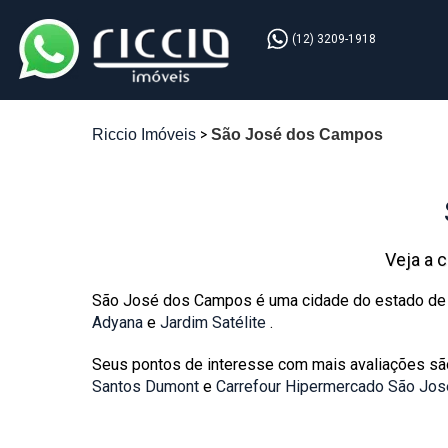
(12) 3209-1918
Riccio Imóveis
São José dos Campos
Veja a 
São José dos Campos
é uma cidade do estado d
Adyana
e
Jardim Satélite
.
Seus
pontos de interesse
com mais avaliações s
Santos Dumont
e
Carrefour Hipermercado São Jo