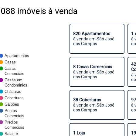
088 imóveis à venda
820 Apartamentos
1 
à venda em São José
à 
dos Campos
do
Apartamentos
Casas
42
8 Casas Comerciais
Casas
Co
à venda em São José
Comerciais
à 
dos Campos
do
Casas em
Condominios
Chácaras
Coberturas
38 Coberturas
97
Galpões
à venda em São José
à 
dos Campos
do
Pontos
Comerciais
Prédios
Comerciais
1 Loja
19
Salas e