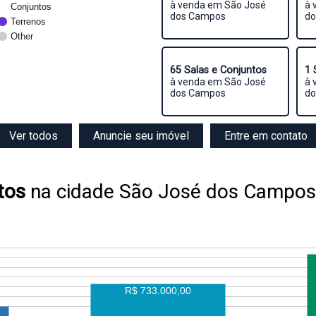
à venda em São José
à 
Conjuntos
dos Campos
do
Terrenos
Other
65 Salas e Conjuntos
1 
à venda em São José
à 
dos Campos
do
Ver todos
Anuncie seu imóvel
Entre em contato
tos
na cidade São José dos Campos
R$ 733.000,00