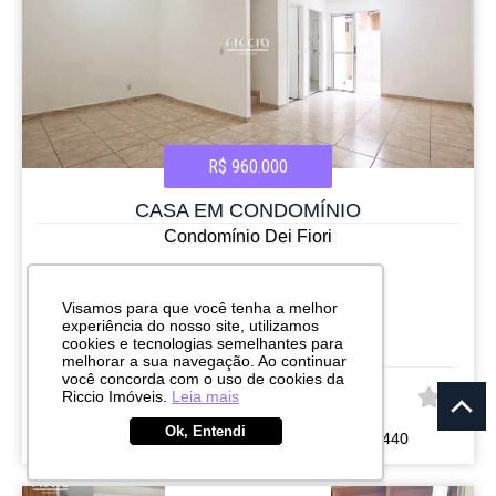
R$ 960.000
CASA EM CONDOMÍNIO
Condomínio Dei Fiori
Urbanova
São José dos Campos
Visamos para que você tenha a melhor
experiência do nosso site, utilizamos
3
2
2
140.00m²
cookies e tecnologias semelhantes para
melhorar a sua navegação. Ao continuar
você concorda com o uso de cookies da
Riccio Imóveis.
Leia mais
CÓD:
RI10341
Ok, Entendi
Avenida Carlos Alberto Ribeiro de Souza, 440