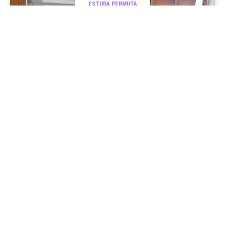
ESTUDA PERMUTA
R$ 960.000
CASA EM CONDOMÍNIO
Condomínio Dei Fiori
Urbanova
São José dos Campos
3
2
1
140.00m²
CÓD:
RI12765