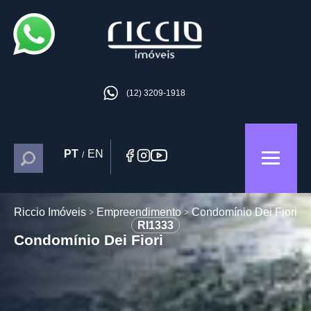
(12) 3209-1918
PT
EN
/
Riccio Imóveis
Empreendimento
Condomínio Dei Fiori
RI1333
Condomínio Dei Fiori