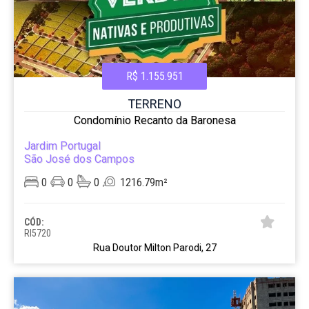
R$ 1.155.951
TERRENO
Condomínio Recanto da Baronesa
Jardim Portugal
São José dos Campos
0
0
0
1216.79m²
CÓD:
RI5720
Rua Doutor Milton Parodi, 27