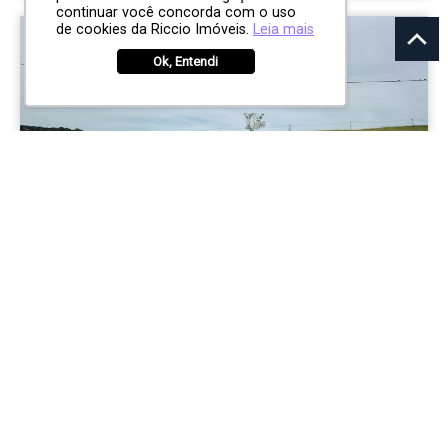
continuar você concorda com o uso
de cookies da Riccio Imóveis.
Leia mais
Ok, Entendi
R$ 805.430
TERRENO
Condomínio Recanto da Baronesa
Condomínio Recanto da Baronesa
São José dos Campos
0
0
0
805.43m²
CÓD: