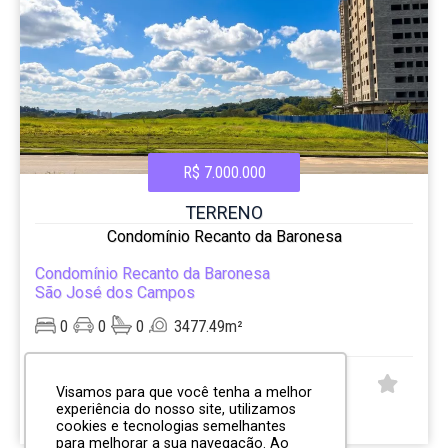
R$ 7.000.000
TERRENO
Condomínio Recanto da Baronesa
Condomínio Recanto da Baronesa
São José dos Campos
0
0
0
3477.49m²
CÓD:
Visamos para que você tenha a melhor
RI11097
experiência do nosso site, utilizamos
Rua Doutor Milton Parodi, 27
cookies e tecnologias semelhantes
para melhorar a sua navegação. Ao