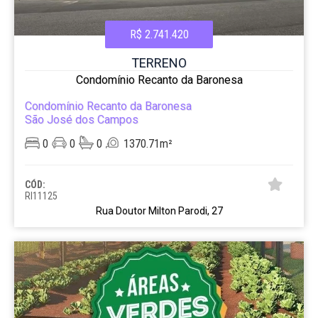
R$ 2.741.420
TERRENO
Condomínio Recanto da Baronesa
Condomínio Recanto da Baronesa
São José dos Campos
0
0
0
1370.71m²
CÓD:
RI11125
Rua Doutor Milton Parodi, 27