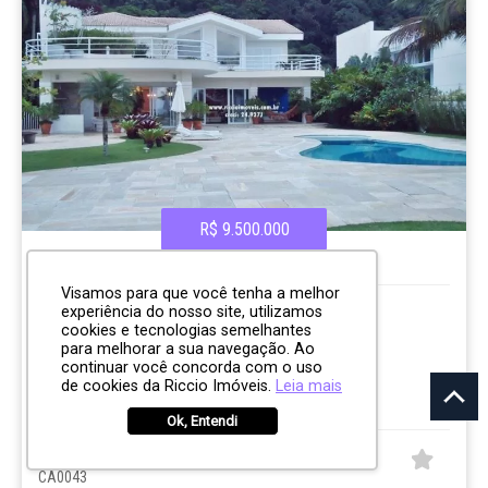
R$ 9.500.000
CASA EM CONDOMÍNIO
Visamos para que você tenha a melhor
Condominio Cocanha
experiência do nosso site, utilizamos
cookies e tecnologias semelhantes
Praia da Cocanha
para melhorar a sua navegação. Ao
Caraguatatuba
continuar você concorda com o uso
de cookies da Riccio Imóveis.
Leia mais
6
6
2
1440.00m²
Ok, Entendi
CÓD:
CA0043