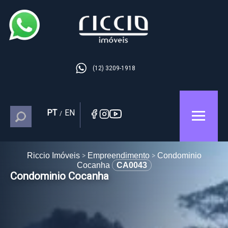
(12) 3209-1918
PT
EN
/
Riccio Imóveis
Empreendimento
Condominio
Cocanha
CA0043
Condominio Cocanha