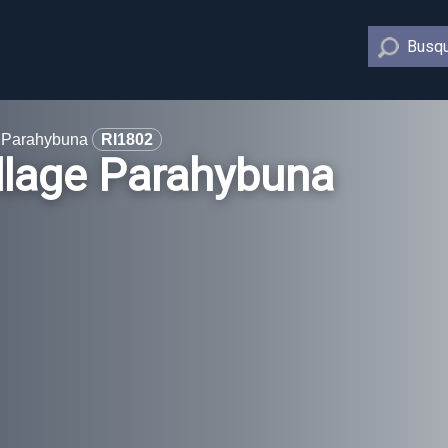
Busqu
 Parahybuna
RI1802
llage Parahybuna