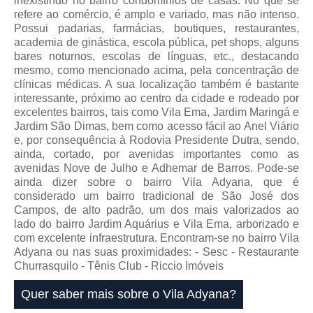
inexistindo no bairro condomínios de casas. No que se
refere ao comércio, é amplo e variado, mas não intenso.
Possui padarias, farmácias, boutiques, restaurantes,
academia de ginástica, escola pública, pet shops, alguns
bares noturnos, escolas de línguas, etc., destacando
mesmo, como mencionado acima, pela concentração de
clínicas médicas. A sua localização também é bastante
interessante, próximo ao centro da cidade e rodeado por
excelentes bairros, tais como Vila Ema, Jardim Maringá e
Jardim São Dimas, bem como acesso fácil ao Anel Viário
e, por consequência à Rodovia Presidente Dutra, sendo,
ainda, cortado, por avenidas importantes como as
avenidas Nove de Julho e Adhemar de Barros. Pode-se
ainda dizer sobre o bairro Vila Adyana, que é
considerado um bairro tradicional de São José dos
Campos, de alto padrão, um dos mais valorizados ao
lado do bairro Jardim Aquárius e Vila Ema, arborizado e
com excelente infraestrutura. Encontram-se no bairro Vila
Adyana ou nas suas proximidades: - Sesc - Restaurante
Churrasquilo - Tênis Club - Riccio Imóveis
Quer saber mais sobre o Vila Adyana?