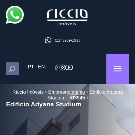
(12) 3209-1918
PT
EN
/
Riccio Imóveis
Empreendimento
Edifício Adyana
Studium
RI3945
Edifício Adyana Studium