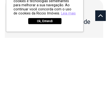
cookies e tecnologias semelhantes
para melhorar a sua navegação. Ao
continuar você concorda com o uso
Quer visitar o
de cookies da Riccio Imóveis.
Leia mais
empreendimento?
Agende
Ok, Entendi
uma visita
CONTATO POR WHATSAPP
Unidades
do condomínio