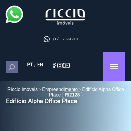
(12) 3209-1918
PT
EN
/
Riccio Imóveis
Empreendimento
Edifício Alpha Office
Place
RI2128
Edifício Alpha Office Place