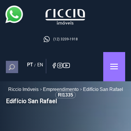
(12) 3209-1918
PT
EN
/
Riccio Imóveis
Empreendimento
Edifício San Rafael
RI1335
Edifício San Rafael