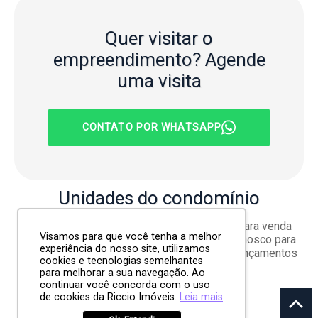
Quer visitar o
empreendimento?
Agende
uma visita
CONTATO POR WHATSAPP
Unidades
do condomínio
No momento não há unidades disponíveis para venda
Visamos para que você tenha a melhor
neste empreendimento. Entre em contato conosco para
experiência do nosso site, utilizamos
mais informações sobre disponibilidade e lançamentos
cookies e tecnologias semelhantes
futuros.
para melhorar a sua navegação. Ao
continuar você concorda com o uso
de cookies da Riccio Imóveis.
Leia mais