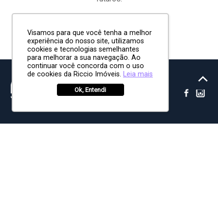
Visamos para que você tenha a melhor
experiência do nosso site, utilizamos
cookies e tecnologias semelhantes
para melhorar a sua navegação. Ao
continuar você concorda com o uso
de cookies da Riccio Imóveis.
Leia mais
Ok, Entendi
HOME
CONHEÇA SÃO JOSÉ DOS CAMPOS
CORRETORES
MELHORES BAIRROS DE SÃO JOSÉ
QUEM SOMOS
MAIS PROCURADOS