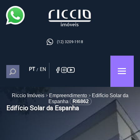
(12) 3209-1918
PT
EN
/
Riccio Imóveis
Empreendimento
Edifício Solar da
Espanha
RI6862
Edifício Solar da Espanha