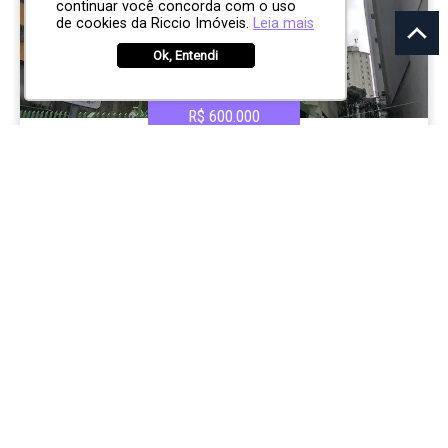
continuar você concorda com o uso
de cookies da Riccio Imóveis.
Leia mais
Ok, Entendi
R$ 600.000
SALAS/CONJUNTOS
Edificio Alpha Center
Jardim São Dimas
São José dos Campos
0
2
0
258.00m²
CÓD:
RI10446
Rua Paulo Setúbal, 147