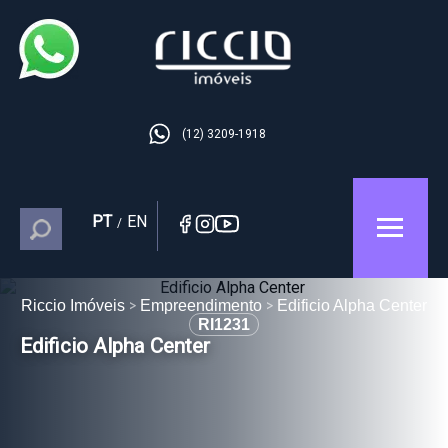
(12) 3209-1918
PT
EN
/
Riccio Imóveis
Empreendimento
Edificio Alpha Center
RI1231
Edificio Alpha Center