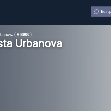
Busqu
Urbanova
RI8906
ista Urbanova